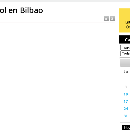
ol en Bilbao
En
Ún
Ca
Lu
3
10
17
24
31
Ho