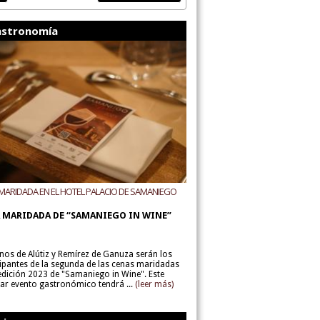
stronomía
MARIDADA EN EL HOTEL PALACIO DE SAMANIEGO
ODEGAS ALÚTIZ Y REMÍREZ DE GANUZA
 MARIDADA DE “SAMANIEGO IN WINE”
inos de Alútiz y Remírez de Ganuza serán los
cipantes de la segunda de las cenas maridadas
 edición 2023 de "Samaniego in Wine". Este
lar evento gastronómico tendrá ...
(leer más)