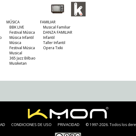
MÚSICA
FAMILIAR
BBK LIVE
Musical Familiar
Festival Música
DANZA FAMILIAR
o
Música Infantil
Infantil
Música
Taller Infantil
Festival Música
Opera Txiki
Musical
365 Jazz Bilbao
Musiketan
DAD
CONDICIONES DE USO
PRIVACIDAD
© 1997-2026. Todos los dere