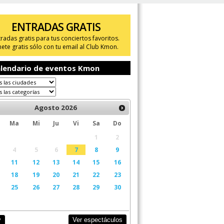
ENTRADAS GRATIS
tradas gratis para tus conciertos favoritos.
ete gratis sólo con tu email al Club Kmon.
lendario de eventos Kmon
Agosto
2026
Ma
Mi
Ju
Vi
Sa
Do
1
2
4
5
6
7
8
9
11
12
13
14
15
16
18
19
20
21
22
23
25
26
27
28
29
30
Ver espectáculos
y