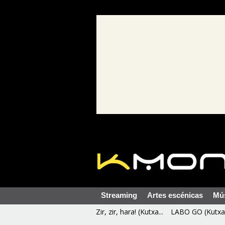
Streaming
Artes escénicas
Mú
Zir, zir, hara! (Kutxa...
LABO GO (Kutxa 