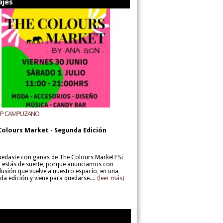
ajes
UP CAMPUZANO
Colours Market - Segunda Edición
uedaste con ganas de The Colours Market? Si
í, estás de suerte, porque anunciamos con
lusión que vuelve a nuestro espacio, en una
da edición y viene para quedarse....
(leer más)