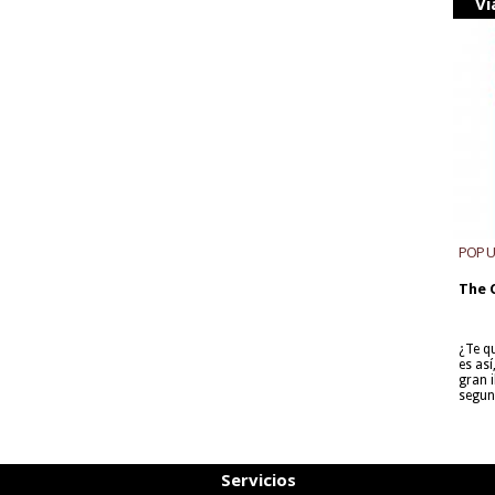
Vi
POP 
The 
¿Te q
es as
gran i
segun
Servicios