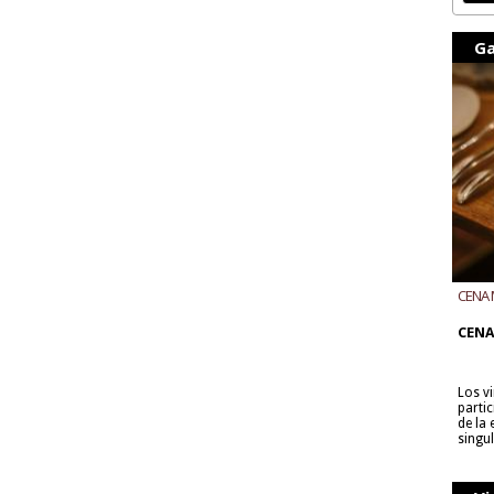
Ga
CENA 
CON B
CENA
Los v
parti
de la
singu