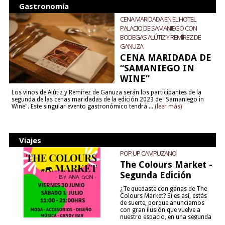
Gastronomía
CENA MARIDADA EN EL HOTEL
PALACIO DE SAMANIEGO CON
BODEGAS ALÚTIZ Y REMÍREZ DE
GANUZA
CENA MARIDADA DE
“SAMANIEGO IN
WINE”
Los vinos de Alútiz y Remírez de Ganuza serán los participantes de la
segunda de las cenas maridadas de la edición 2023 de "Samaniego in
Wine". Este singular evento gastronómico tendrá ...
(leer más)
Viajes
POP UP CAMPUZANO
The Colours Market -
Segunda Edición
¿Te quedaste con ganas de The
Colours Market? Si es así, estás
de suerte, porque anunciamos
con gran ilusión que vuelve a
nuestro espacio, en una segunda
edición y viene para quedarse....