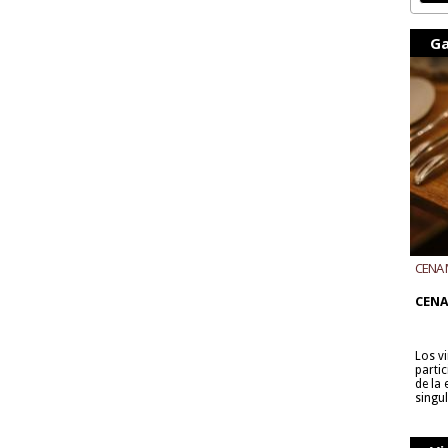
Ga
CENA 
CON B
CENA
Los v
parti
de la
singu