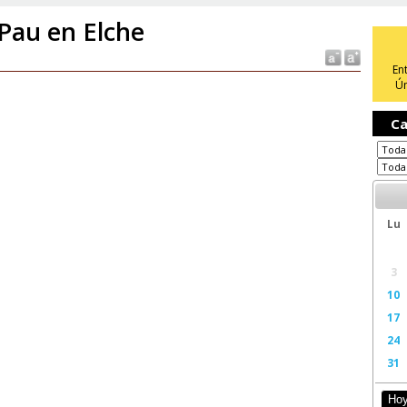
 Pau en Elche
En
Ún
Ca
Lu
3
10
17
24
31
Ho