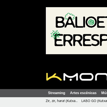
Streaming
Artes escénicas
Mú
Zir, zir, hara! (Kutxa...
LABO GO (Kutxa 