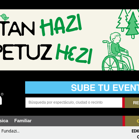
RE
sica
Familiar
Fundazi...
EDI