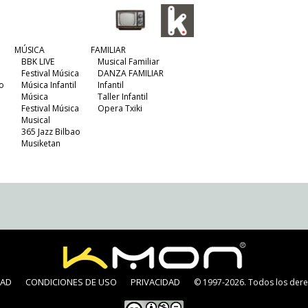
MÚSICA
FAMILIAR
BBK LIVE
Musical Familiar
Festival Música
DANZA FAMILIAR
o
Música Infantil
Infantil
Música
Taller Infantil
Festival Música
Opera Txiki
Musical
365 Jazz Bilbao
Musiketan
DAD
CONDICIONES DE USO
PRIVACIDAD
© 1997-2026. Todos los dere