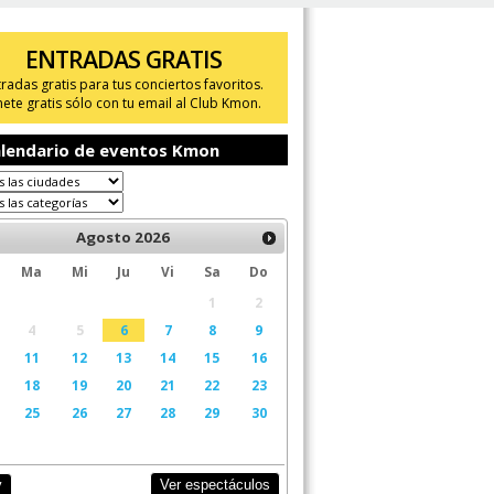
ENTRADAS GRATIS
tradas gratis para tus conciertos favoritos.
ete gratis sólo con tu email al Club Kmon.
lendario de eventos Kmon
Agosto
2026
Ma
Mi
Ju
Vi
Sa
Do
1
2
4
5
6
7
8
9
11
12
13
14
15
16
18
19
20
21
22
23
25
26
27
28
29
30
Ver espectáculos
y