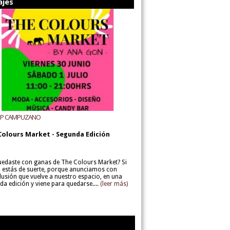
ajes
UP CAMPUZANO
Colours Market - Segunda Edición
uedaste con ganas de The Colours Market? Si
í, estás de suerte, porque anunciamos con
lusión que vuelve a nuestro espacio, en una
da edición y viene para quedarse....
(leer más)