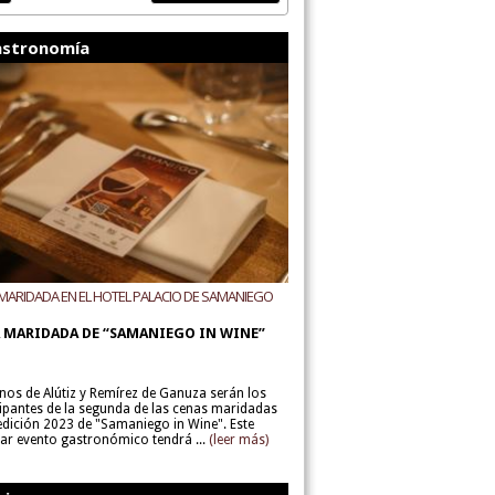
stronomía
MARIDADA EN EL HOTEL PALACIO DE SAMANIEGO
ODEGAS ALÚTIZ Y REMÍREZ DE GANUZA
 MARIDADA DE “SAMANIEGO IN WINE”
inos de Alútiz y Remírez de Ganuza serán los
cipantes de la segunda de las cenas maridadas
 edición 2023 de "Samaniego in Wine". Este
lar evento gastronómico tendrá ...
(leer más)