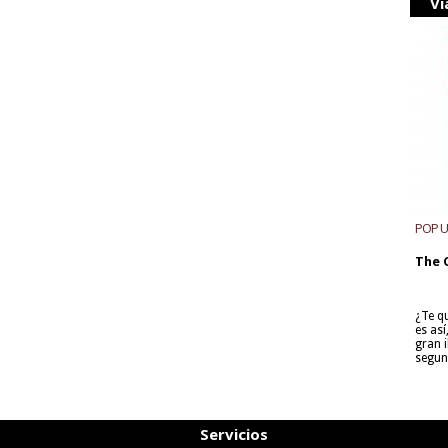
Vi
POP 
The 
¿Te q
es as
gran i
segun
Servicios