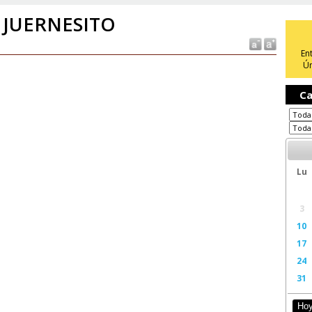
 JUERNESITO
En
Ún
Ca
Lu
3
10
17
24
31
Ho