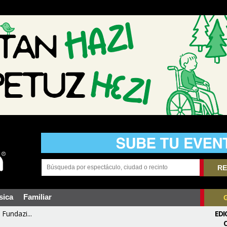
RE
sica
Familiar
Fundazi...
EDI