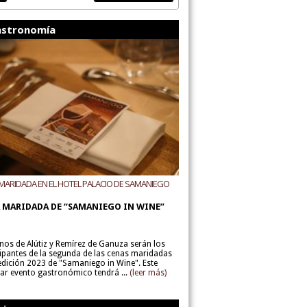
stronomía
MARIDADA EN EL HOTEL PALACIO DE SAMANIEGO
ODEGAS ALÚTIZ Y REMÍREZ DE GANUZA
 MARIDADA DE “SAMANIEGO IN WINE”
inos de Alútiz y Remírez de Ganuza serán los
cipantes de la segunda de las cenas maridadas
 edición 2023 de "Samaniego in Wine". Este
lar evento gastronómico tendrá ...
(leer más)