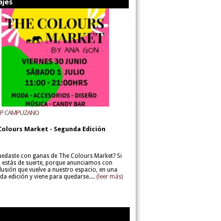
ajes
UP CAMPUZANO
Colours Market - Segunda Edición
uedaste con ganas de The Colours Market? Si
í, estás de suerte, porque anunciamos con
lusión que vuelve a nuestro espacio, en una
da edición y viene para quedarse....
(leer más)