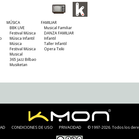
MÚSICA
FAMILIAR
BBK LIVE
Musical Familiar
Festival Música
DANZA FAMILIAR
o
Música Infantil
Infantil
Música
Taller Infantil
Festival Música
Opera Txiki
Musical
365 Jazz Bilbao
Musiketan
DAD
CONDICIONES DE USO
PRIVACIDAD
© 1997-2026. Todos los dere