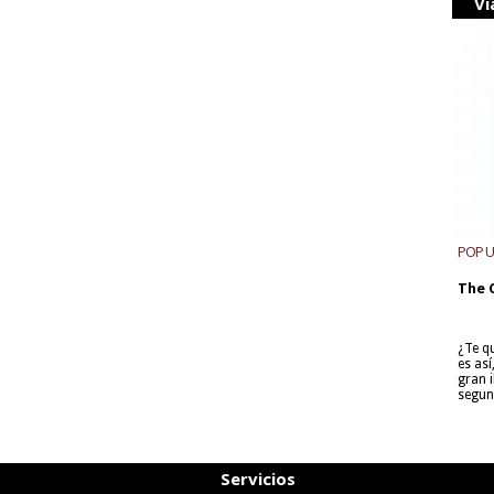
Vi
POP 
The 
¿Te q
es as
gran i
segun
Servicios