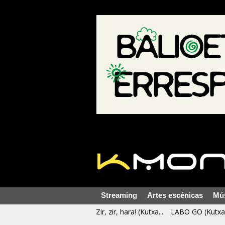
Streaming
Artes escénicas
Mú
Zir, zir, hara! (Kutxa...
LABO GO (Kutxa 