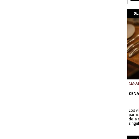
Ga
CENA 
CON B
CENA
Los v
parti
de la
singu