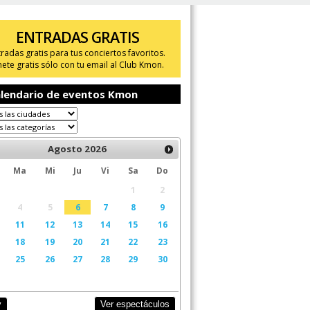
ENTRADAS GRATIS
tradas gratis para tus conciertos favoritos.
ete gratis sólo con tu email al Club Kmon.
lendario de eventos Kmon
Agosto
2026
Ma
Mi
Ju
Vi
Sa
Do
1
2
4
5
6
7
8
9
11
12
13
14
15
16
18
19
20
21
22
23
25
26
27
28
29
30
Ver espectáculos
y