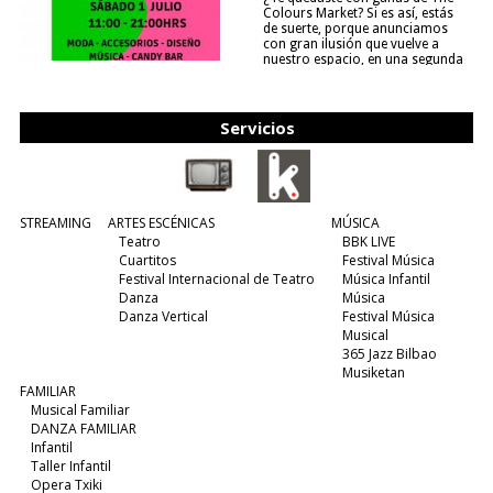
Colours Market? Si es así, estás
de suerte, porque anunciamos
con gran ilusión que vuelve a
nuestro espacio, en una segunda
edición y viene para quedarse....
(leer más)
Servicios
STREAMING
ARTES ESCÉNICAS
MÚSICA
Teatro
BBK LIVE
Cuartitos
Festival Música
Festival Internacional de Teatro
Música Infantil
Danza
Música
Danza Vertical
Festival Música
Musical
365 Jazz Bilbao
Musiketan
FAMILIAR
Musical Familiar
DANZA FAMILIAR
Infantil
Taller Infantil
Opera Txiki