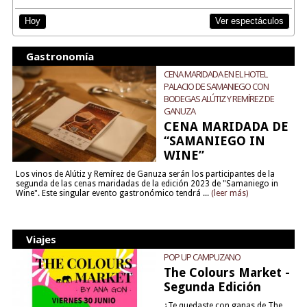
Ver espectáculos
Hoy
Gastronomía
CENA MARIDADA EN EL HOTEL
PALACIO DE SAMANIEGO CON
BODEGAS ALÚTIZ Y REMÍREZ DE
GANUZA
CENA MARIDADA DE
“SAMANIEGO IN
WINE”
Los vinos de Alútiz y Remírez de Ganuza serán los participantes de la
segunda de las cenas maridadas de la edición 2023 de "Samaniego in
Wine". Este singular evento gastronómico tendrá ...
(leer más)
Viajes
POP UP CAMPUZANO
The Colours Market -
Segunda Edición
¿Te quedaste con ganas de The