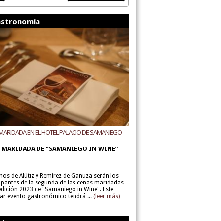
stronomía
MARIDADA EN EL HOTEL PALACIO DE SAMANIEGO
ODEGAS ALÚTIZ Y REMÍREZ DE GANUZA
 MARIDADA DE “SAMANIEGO IN WINE”
inos de Alútiz y Remírez de Ganuza serán los
cipantes de la segunda de las cenas maridadas
 edición 2023 de "Samaniego in Wine". Este
lar evento gastronómico tendrá ...
(leer más)