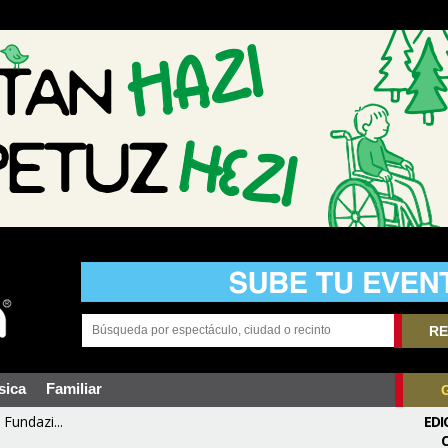
RE
sica
Familiar
Fundazi...
EDI