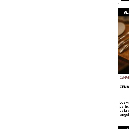
Ga
CENA 
CON B
CENA
Los v
parti
de la
singu