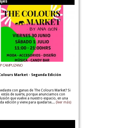
ajes
UP CAMPUZANO
Colours Market - Segunda Edición
uedaste con ganas de The Colours Market? Si
í, estás de suerte, porque anunciamos con
lusión que vuelve a nuestro espacio, en una
da edición y viene para quedarse....
(leer más)