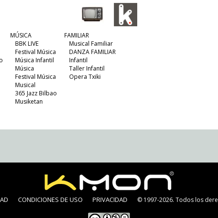
MÚSICA
FAMILIAR
BBK LIVE
Musical Familiar
Festival Música
DANZA FAMILIAR
o
Música Infantil
Infantil
Música
Taller Infantil
Festival Música
Opera Txiki
Musical
365 Jazz Bilbao
Musiketan
DAD
CONDICIONES DE USO
PRIVACIDAD
© 1997-2026. Todos los dere