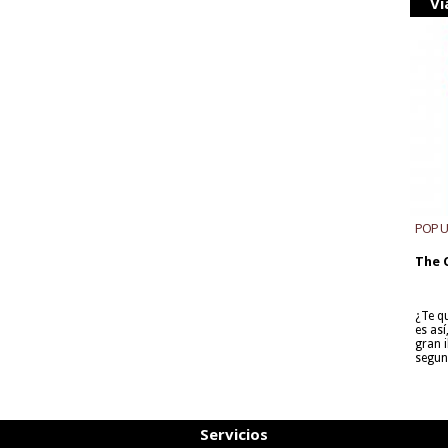
Vi
POP 
The 
¿Te q
es as
gran i
segun
Servicios