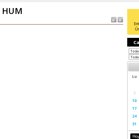
r HUM
En
Ún
Ca
Lu
3
10
17
24
31
Ho