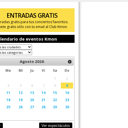
ENTRADAS GRATIS
tradas gratis para tus conciertos favoritos.
ete gratis sólo con tu email al Club Kmon.
lendario de eventos Kmon
Agosto
2026
Ma
Mi
Ju
Vi
Sa
Do
1
2
4
5
6
7
8
9
11
12
13
14
15
16
18
19
20
21
22
23
25
26
27
28
29
30
Ver espectáculos
y