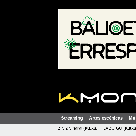
Streaming
Artes escénicas
Mú
Zir, zir, hara! (Kutxa...
LABO GO (Kutxa 