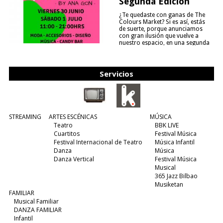
Segunda Edición
¿Te quedaste con ganas de The
Colours Market? Si es así, estás
de suerte, porque anunciamos
con gran ilusión que vuelve a
nuestro espacio, en una segunda
edición y viene para quedarse....
(leer más)
Servicios
STREAMING
ARTES ESCÉNICAS
MÚSICA
Teatro
BBK LIVE
Cuartitos
Festival Música
Festival Internacional de Teatro
Música Infantil
Danza
Música
Danza Vertical
Festival Música
Musical
365 Jazz Bilbao
Musiketan
FAMILIAR
Musical Familiar
DANZA FAMILIAR
Infantil