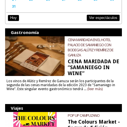
31
Ver espectáculos
Hoy
Gastronomía
CENA MARIDADA EN EL HOTEL
PALACIO DE SAMANIEGO CON
BODEGAS ALÚTIZ Y REMÍREZ DE
GANUZA
CENA MARIDADA DE
“SAMANIEGO IN
WINE”
Los vinos de Alútiz y Remírez de Ganuza serán los participantes de la
segunda de las cenas maridadas de la edición 2023 de "Samaniego in
Wine". Este singular evento gastronómico tendrá ...
(leer más)
Viajes
POP UP CAMPUZANO
The Colours Market -