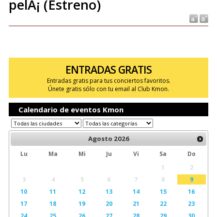
pelÃ¡ (Estreno)
ENTRADAS GRATIS
Entradas gratis para tus conciertos favoritos.
Únete gratis sólo con tu email al Club Kmon.
Calendario de eventos Kmon
Agosto
2026
Lu
Ma
Mi
Ju
Vi
Sa
Do
1
2
3
4
5
6
7
8
9
10
11
12
13
14
15
16
17
18
19
20
21
22
23
24
25
26
27
28
29
30