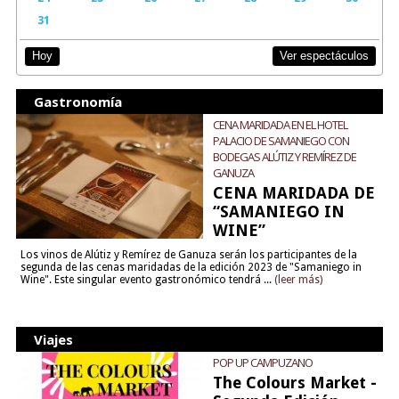
31
Ver espectáculos
Hoy
Gastronomía
CENA MARIDADA EN EL HOTEL
PALACIO DE SAMANIEGO CON
BODEGAS ALÚTIZ Y REMÍREZ DE
GANUZA
CENA MARIDADA DE
“SAMANIEGO IN
WINE”
Los vinos de Alútiz y Remírez de Ganuza serán los participantes de la
segunda de las cenas maridadas de la edición 2023 de "Samaniego in
Wine". Este singular evento gastronómico tendrá ...
(leer más)
Viajes
POP UP CAMPUZANO
The Colours Market -