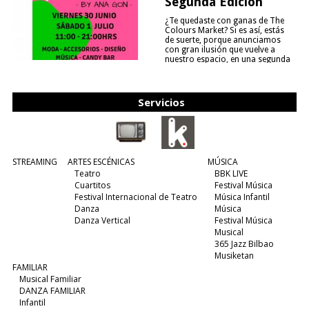
Segunda Edición
¿Te quedaste con ganas de The
Colours Market? Si es así, estás
de suerte, porque anunciamos
con gran ilusión que vuelve a
nuestro espacio, en una segunda
edición y viene para quedarse....
(leer más)
Servicios
STREAMING
ARTES ESCÉNICAS
MÚSICA
Teatro
BBK LIVE
Cuartitos
Festival Música
Festival Internacional de Teatro
Música Infantil
Danza
Música
Danza Vertical
Festival Música
Musical
365 Jazz Bilbao
Musiketan
FAMILIAR
Musical Familiar
DANZA FAMILIAR
Infantil