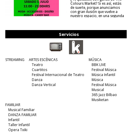
Colours Market? Si es así, estás
de suerte, porque anunciamos
con gran ilusión que vuelve a
nuestro espacio, en una segunda
edición y viene para quedarse....
(leer más)
Servicios
STREAMING
ARTES ESCÉNICAS
MÚSICA
Teatro
BBK LIVE
Cuartitos
Festival Música
Festival Internacional de Teatro
Música Infantil
Danza
Música
Danza Vertical
Festival Música
Musical
365 Jazz Bilbao
Musiketan
FAMILIAR
Musical Familiar
DANZA FAMILIAR
Infantil
Taller Infantil
Opera Txiki