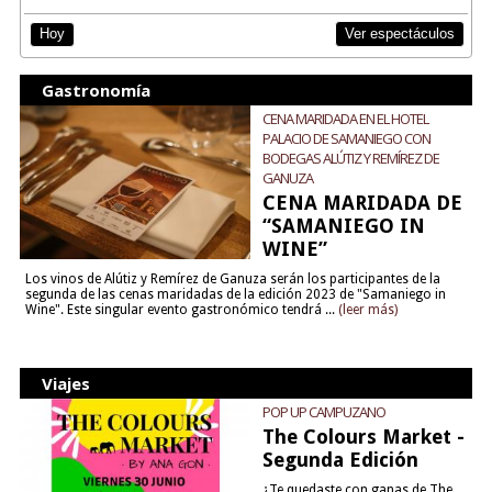
Ver espectáculos
Hoy
Gastronomía
CENA MARIDADA EN EL HOTEL
PALACIO DE SAMANIEGO CON
BODEGAS ALÚTIZ Y REMÍREZ DE
GANUZA
CENA MARIDADA DE
“SAMANIEGO IN
WINE”
Los vinos de Alútiz y Remírez de Ganuza serán los participantes de la
segunda de las cenas maridadas de la edición 2023 de "Samaniego in
Wine". Este singular evento gastronómico tendrá ...
(leer más)
Viajes
POP UP CAMPUZANO
The Colours Market -
Segunda Edición
¿Te quedaste con ganas de The