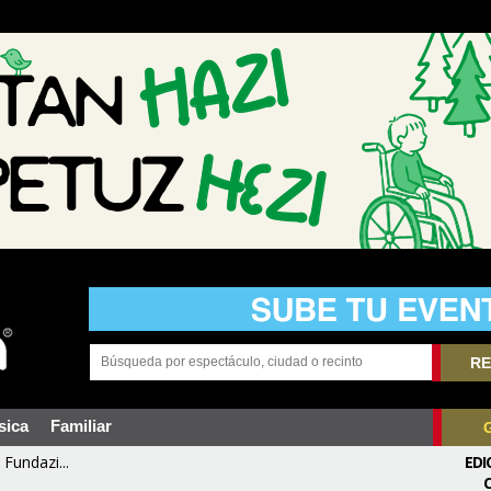
RE
sica
Familiar
Fundazi...
EDI