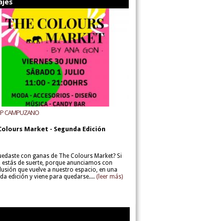
ajes
UP CAMPUZANO
Colours Market - Segunda Edición
uedaste con ganas de The Colours Market? Si
í, estás de suerte, porque anunciamos con
lusión que vuelve a nuestro espacio, en una
da edición y viene para quedarse....
(leer más)