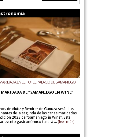
stronomía
MARIDADA EN EL HOTEL PALACIO DE SAMANIEGO
ODEGAS ALÚTIZ Y REMÍREZ DE GANUZA
 MARIDADA DE “SAMANIEGO IN WINE”
inos de Alútiz y Remírez de Ganuza serán los
cipantes de la segunda de las cenas maridadas
 edición 2023 de "Samaniego in Wine". Este
lar evento gastronómico tendrá ...
(leer más)