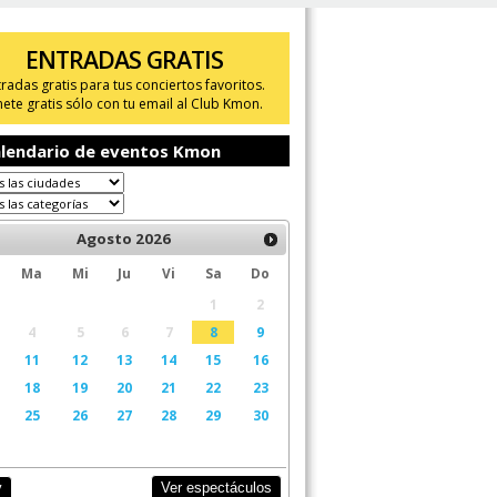
ENTRADAS GRATIS
tradas gratis para tus conciertos favoritos.
ete gratis sólo con tu email al Club Kmon.
lendario de eventos Kmon
Agosto
2026
Ma
Mi
Ju
Vi
Sa
Do
1
2
4
5
6
7
8
9
11
12
13
14
15
16
18
19
20
21
22
23
25
26
27
28
29
30
Ver espectáculos
y