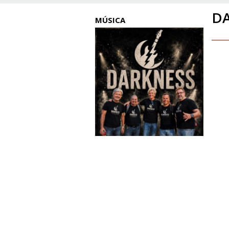
D
MÚSICA