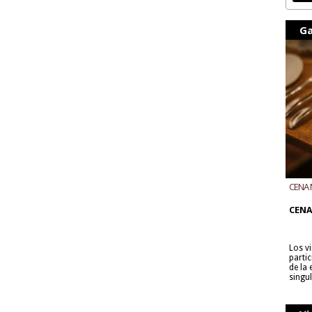
Ga
CENA 
CON B
CENA
Los v
parti
de la
singu