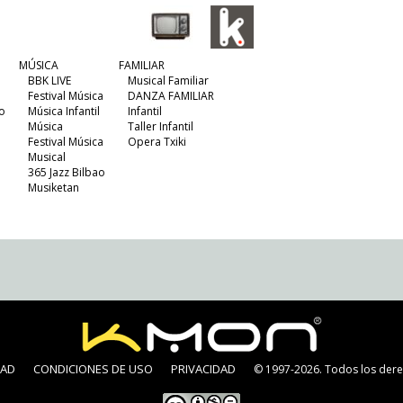
MÚSICA
FAMILIAR
BBK LIVE
Musical Familiar
Festival Música
DANZA FAMILIAR
o
Música Infantil
Infantil
Música
Taller Infantil
Festival Música
Opera Txiki
Musical
365 Jazz Bilbao
Musiketan
DAD
CONDICIONES DE USO
PRIVACIDAD
© 1997-2026. Todos los dere