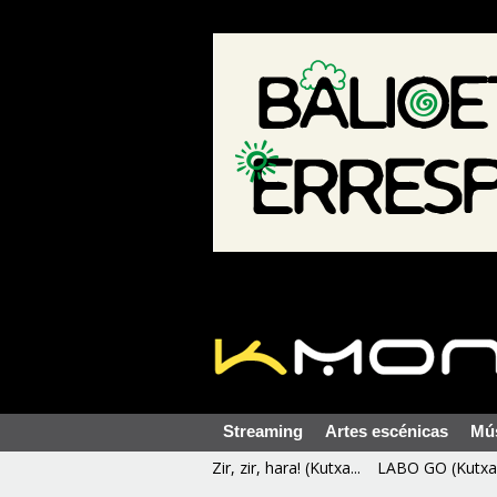
Streaming
Artes escénicas
Mú
Zir, zir, hara! (Kutxa...
LABO GO (Kutxa 