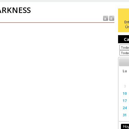
ARKNESS
En
Ún
Ca
Lu
3
10
17
24
31
Ho