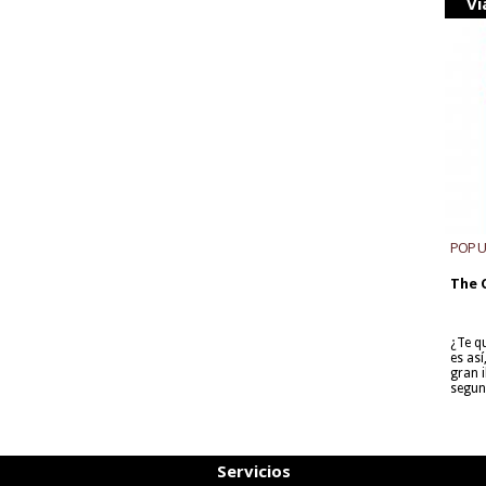
Vi
POP 
The 
¿Te q
es as
gran i
segun
Servicios