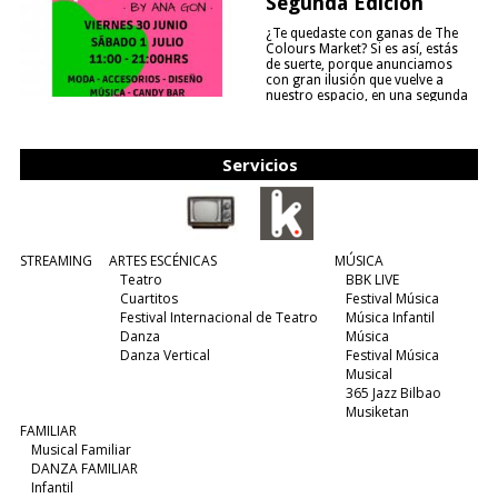
Segunda Edición
¿Te quedaste con ganas de The
Colours Market? Si es así, estás
de suerte, porque anunciamos
con gran ilusión que vuelve a
nuestro espacio, en una segunda
edición y viene para quedarse....
(leer más)
Servicios
STREAMING
ARTES ESCÉNICAS
MÚSICA
Teatro
BBK LIVE
Cuartitos
Festival Música
Festival Internacional de Teatro
Música Infantil
Danza
Música
Danza Vertical
Festival Música
Musical
365 Jazz Bilbao
Musiketan
FAMILIAR
Musical Familiar
DANZA FAMILIAR
Infantil