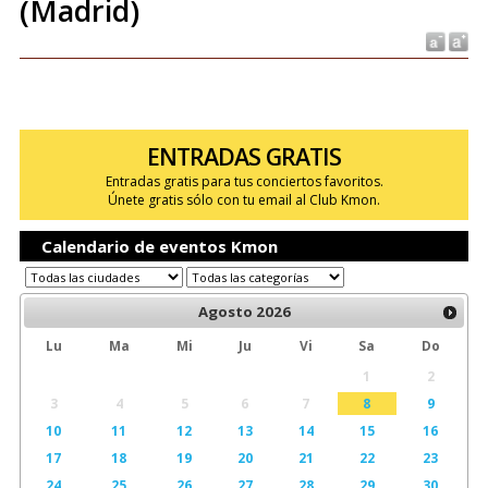
(Madrid)
ENTRADAS GRATIS
Entradas gratis para tus conciertos favoritos.
Únete gratis sólo con tu email al Club Kmon.
Calendario de eventos Kmon
Agosto
2026
Lu
Ma
Mi
Ju
Vi
Sa
Do
1
2
3
4
5
6
7
8
9
10
11
12
13
14
15
16
17
18
19
20
21
22
23
24
25
26
27
28
29
30