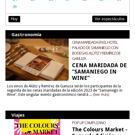
31
Ver espectáculos
Hoy
Gastronomía
CENA MARIDADA EN EL HOTEL
PALACIO DE SAMANIEGO CON
BODEGAS ALÚTIZ Y REMÍREZ DE
GANUZA
CENA MARIDADA DE
“SAMANIEGO IN
WINE”
Los vinos de Alútiz y Remírez de Ganuza serán los participantes de la
segunda de las cenas maridadas de la edición 2023 de "Samaniego in
Wine". Este singular evento gastronómico tendrá ...
(leer más)
Viajes
POP UP CAMPUZANO
The Colours Market -