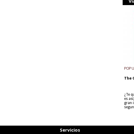
Vi
POP 
The 
¿Te q
es as
gran i
segun
Servicios