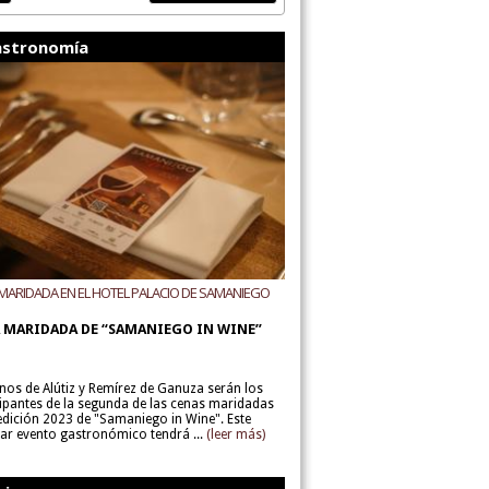
stronomía
MARIDADA EN EL HOTEL PALACIO DE SAMANIEGO
ODEGAS ALÚTIZ Y REMÍREZ DE GANUZA
 MARIDADA DE “SAMANIEGO IN WINE”
inos de Alútiz y Remírez de Ganuza serán los
cipantes de la segunda de las cenas maridadas
 edición 2023 de "Samaniego in Wine". Este
lar evento gastronómico tendrá ...
(leer más)