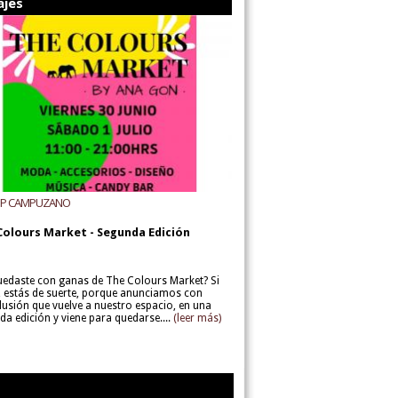
ajes
UP CAMPUZANO
Colours Market - Segunda Edición
uedaste con ganas de The Colours Market? Si
í, estás de suerte, porque anunciamos con
lusión que vuelve a nuestro espacio, en una
da edición y viene para quedarse....
(leer más)