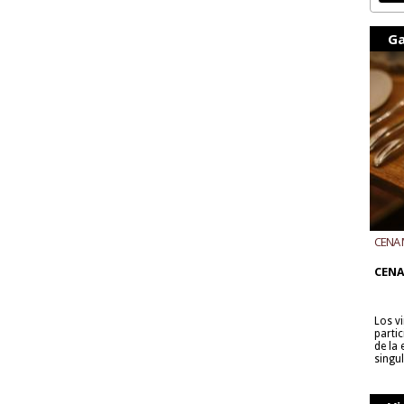
Ga
CENA 
CON B
CENA
Los v
parti
de la
singu