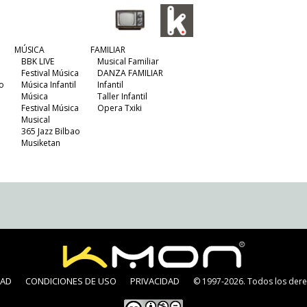
MÚSICA
FAMILIAR
BBK LIVE
Musical Familiar
Festival Música
DANZA FAMILIAR
o
Música Infantil
Infantil
Música
Taller Infantil
Festival Música
Opera Txiki
Musical
365 Jazz Bilbao
Musiketan
DAD
CONDICIONES DE USO
PRIVACIDAD
© 1997-2026. Todos los dere