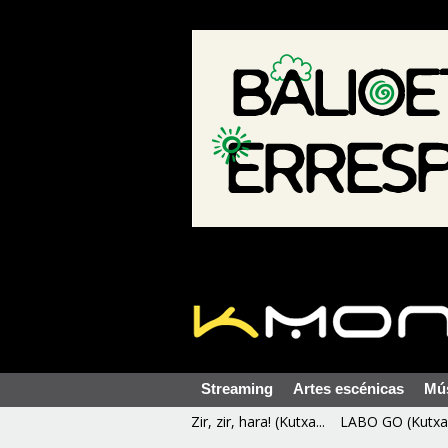
Streaming
Artes escénicas
Mú
Zir, zir, hara! (Kutxa...
LABO GO (Kutxa 