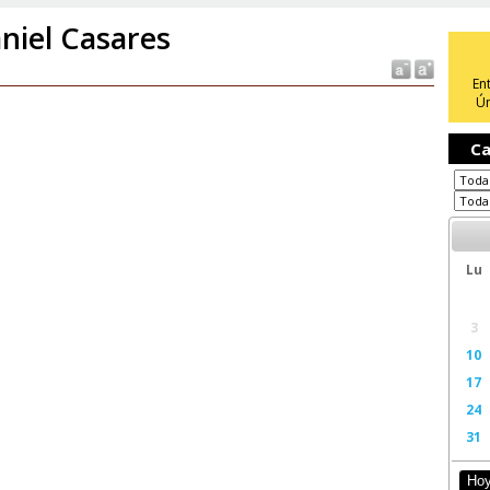
niel Casares
En
Ún
Ca
Lu
3
10
17
24
31
Ho