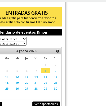
ENTRADAS GRATIS
tradas gratis para tus conciertos favoritos.
ete gratis sólo con tu email al Club Kmon.
lendario de eventos Kmon
Agosto
2026
Ma
Mi
Ju
Vi
Sa
Do
1
2
4
5
6
7
8
9
11
12
13
14
15
16
18
19
20
21
22
23
25
26
27
28
29
30
Ver espectáculos
y