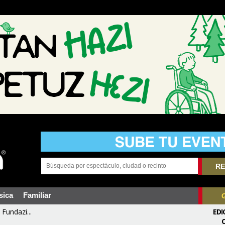
RE
sica
Familiar
Fundazi...
EDI