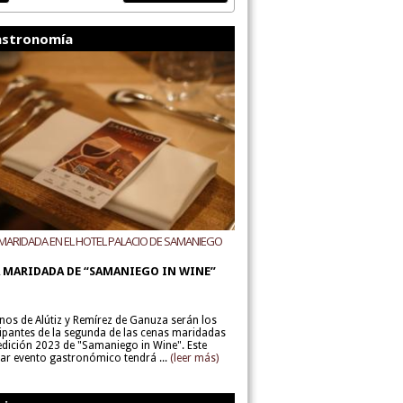
stronomía
MARIDADA EN EL HOTEL PALACIO DE SAMANIEGO
ODEGAS ALÚTIZ Y REMÍREZ DE GANUZA
 MARIDADA DE “SAMANIEGO IN WINE”
inos de Alútiz y Remírez de Ganuza serán los
cipantes de la segunda de las cenas maridadas
 edición 2023 de "Samaniego in Wine". Este
lar evento gastronómico tendrá ...
(leer más)