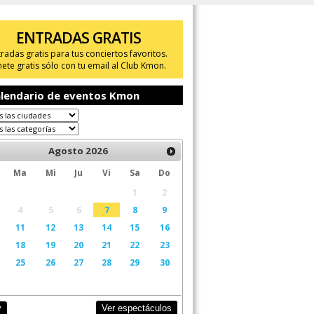
ENTRADAS GRATIS
tradas gratis para tus conciertos favoritos.
ete gratis sólo con tu email al Club Kmon.
lendario de eventos Kmon
Agosto
2026
Ma
Mi
Ju
Vi
Sa
Do
1
2
4
5
6
7
8
9
11
12
13
14
15
16
18
19
20
21
22
23
25
26
27
28
29
30
Ver espectáculos
y