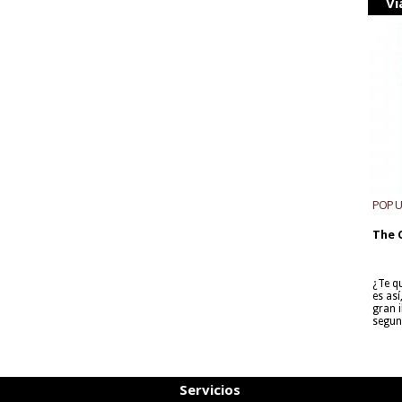
Vi
POP 
The 
¿Te q
es as
gran i
segun
Servicios