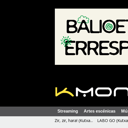
Streaming
Artes escénicas
Mú
Zir, zir, hara! (Kutxa...
LABO GO (Kutxa 