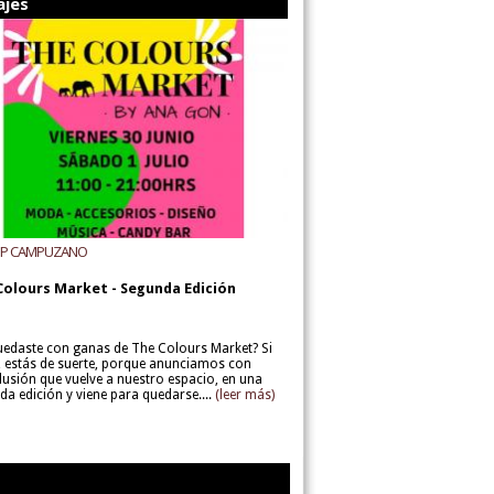
ajes
UP CAMPUZANO
Colours Market - Segunda Edición
uedaste con ganas de The Colours Market? Si
í, estás de suerte, porque anunciamos con
lusión que vuelve a nuestro espacio, en una
da edición y viene para quedarse....
(leer más)