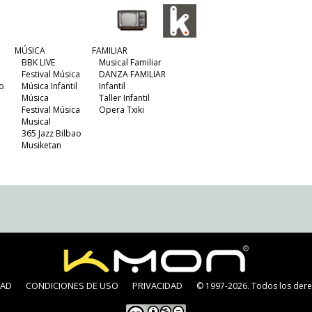
MÚSICA
FAMILIAR
BBK LIVE
Musical Familiar
Festival Música
DANZA FAMILIAR
o
Música Infantil
Infantil
Música
Taller Infantil
Festival Música
Opera Txiki
Musical
365 Jazz Bilbao
Musiketan
DAD
CONDICIONES DE USO
PRIVACIDAD
© 1997-2026. Todos los dere