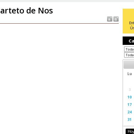
arteto de Nos
En
Ún
Ca
Lu
3
10
17
24
31
Ho