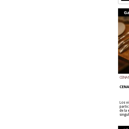
Ga
CENA 
CON B
CENA
Los v
parti
de la
singu