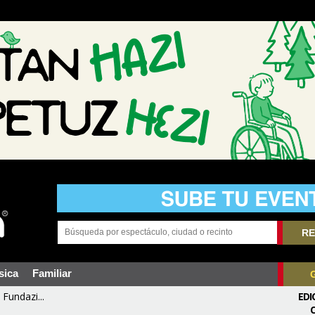
RE
sica
Familiar
Fundazi...
EDI