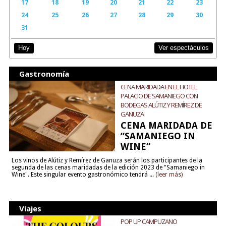
17
18
19
20
21
22
23
24
25
26
27
28
29
30
31
Ver espectáculos
Hoy
Gastronomía
CENA MARIDADA EN EL HOTEL
PALACIO DE SAMANIEGO CON
BODEGAS ALÚTIZ Y REMÍREZ DE
GANUZA
CENA MARIDADA DE
“SAMANIEGO IN
WINE”
Los vinos de Alútiz y Remírez de Ganuza serán los participantes de la
segunda de las cenas maridadas de la edición 2023 de "Samaniego in
Wine". Este singular evento gastronómico tendrá ...
(leer más)
Viajes
POP UP CAMPUZANO