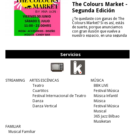
The Colours Market -
Segunda Edición
¿Te quedaste con ganas de The
Colours Market? Si es así, estás
de suerte, porque anunciamos
con gran ilusión que vuelve a
nuestro espacio, en una segunda
edición y viene para quedarse....
(leer más)
Servicios
STREAMING
ARTES ESCÉNICAS
MÚSICA
Teatro
BBK LIVE
Cuartitos
Festival Música
Festival Internacional de Teatro
Música Infantil
Danza
Música
Danza Vertical
Festival Música
Musical
365 Jazz Bilbao
Musiketan
FAMILIAR
Musical Familiar