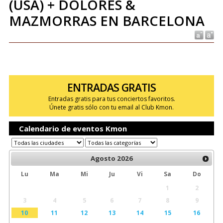
(USA) + DOLORES &
MAZMORRAS EN BARCELONA
ENTRADAS GRATIS
Entradas gratis para tus conciertos favoritos.
Únete gratis sólo con tu email al Club Kmon.
Calendario de eventos Kmon
Agosto
2026
Lu
Ma
Mi
Ju
Vi
Sa
Do
1
2
3
4
5
6
7
8
9
10
11
12
13
14
15
16