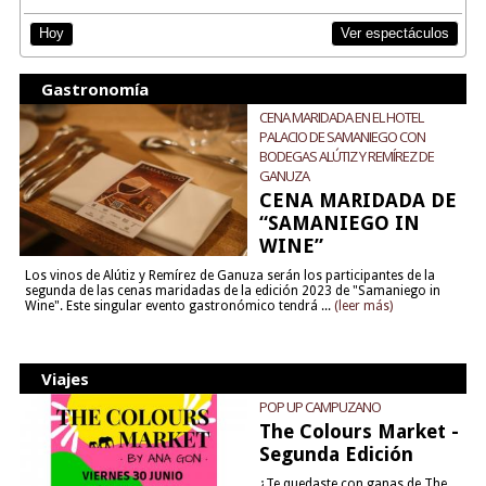
Ver espectáculos
Hoy
Gastronomía
CENA MARIDADA EN EL HOTEL
PALACIO DE SAMANIEGO CON
BODEGAS ALÚTIZ Y REMÍREZ DE
GANUZA
CENA MARIDADA DE
“SAMANIEGO IN
WINE”
Los vinos de Alútiz y Remírez de Ganuza serán los participantes de la
segunda de las cenas maridadas de la edición 2023 de "Samaniego in
Wine". Este singular evento gastronómico tendrá ...
(leer más)
Viajes
POP UP CAMPUZANO
The Colours Market -
Segunda Edición
¿Te quedaste con ganas de The