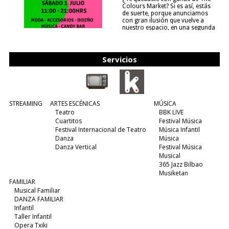
Colours Market? Si es así, estás
de suerte, porque anunciamos
con gran ilusión que vuelve a
nuestro espacio, en una segunda
edición y viene para quedarse....
(leer más)
Servicios
STREAMING
ARTES ESCÉNICAS
MÚSICA
Teatro
BBK LIVE
Cuartitos
Festival Música
Festival Internacional de Teatro
Música Infantil
Danza
Música
Danza Vertical
Festival Música
Musical
365 Jazz Bilbao
Musiketan
FAMILIAR
Musical Familiar
DANZA FAMILIAR
Infantil
Taller Infantil
Opera Txiki