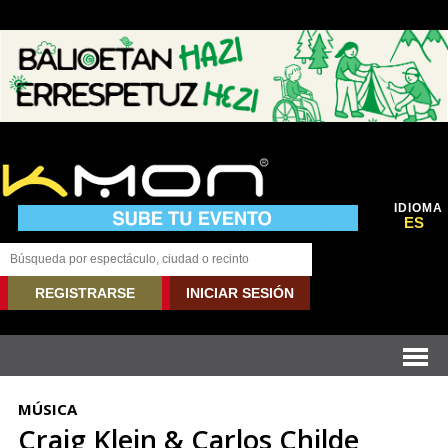
IDIOMA
ES
REGISTRARSE
INICIAR SESIÓN
MÚSICA
Craig Klein & Carlos Childe