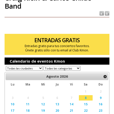
Band
ENTRADAS GRATIS
Entradas gratis para tus conciertos favoritos.
Únete gratis sólo con tu email al Club Kmon.
Calendario de eventos Kmon
Agosto
2026
Lu
Ma
Mi
Ju
Vi
Sa
Do
1
2
3
4
5
6
7
8
9
10
11
12
13
14
15
16
17
18
19
20
21
22
23