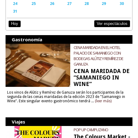
24
25
26
27
28
29
30
31
Ver espectáculos
Hoy
Gastronomía
CENA MARIDADA EN EL HOTEL
PALACIO DE SAMANIEGO CON
BODEGAS ALÚTIZ Y REMÍREZ DE
GANUZA
CENA MARIDADA DE
“SAMANIEGO IN
WINE”
Los vinos de Alútiz y Remírez de Ganuza serán los participantes de la
segunda de las cenas maridadas de la edición 2023 de "Samaniego in
Wine". Este singular evento gastronómico tendrá ...
(leer más)
Viajes
POP UP CAMPUZANO
The Colours Market -