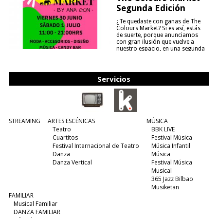
Segunda Edición
¿Te quedaste con ganas de The
Colours Market? Si es así, estás
de suerte, porque anunciamos
con gran ilusión que vuelve a
nuestro espacio, en una segunda
edición y viene para quedarse....
(leer más)
Servicios
STREAMING
ARTES ESCÉNICAS
MÚSICA
Teatro
BBK LIVE
Cuartitos
Festival Música
Festival Internacional de Teatro
Música Infantil
Danza
Música
Danza Vertical
Festival Música
Musical
365 Jazz Bilbao
Musiketan
FAMILIAR
Musical Familiar
DANZA FAMILIAR