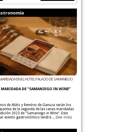
stronomía
MARIDADA EN EL HOTEL PALACIO DE SAMANIEGO
ODEGAS ALÚTIZ Y REMÍREZ DE GANUZA
 MARIDADA DE “SAMANIEGO IN WINE”
inos de Alútiz y Remírez de Ganuza serán los
cipantes de la segunda de las cenas maridadas
 edición 2023 de "Samaniego in Wine". Este
lar evento gastronómico tendrá ...
(leer más)