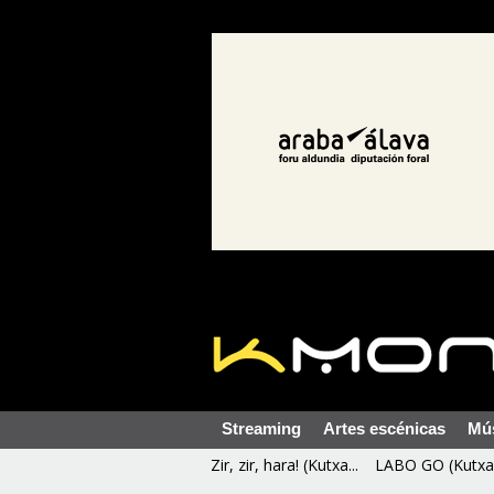
Streaming
Artes escénicas
Mú
Zir, zir, hara! (Kutxa...
LABO GO (Kutxa 