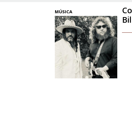
Co
MÚSICA
Bi