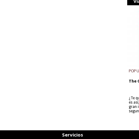
Vi
POP 
The 
¿Te q
es as
gran i
segun
Servicios