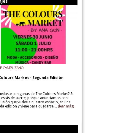
ajes
UP CAMPUZANO
Colours Market - Segunda Edición
uedaste con ganas de The Colours Market? Si
í, estás de suerte, porque anunciamos con
lusión que vuelve a nuestro espacio, en una
da edición y viene para quedarse....
(leer más)