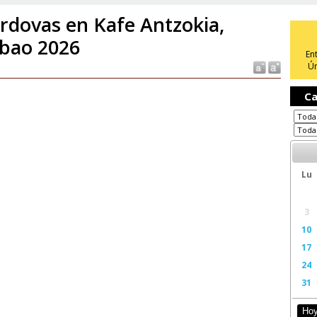
rdovas en Kafe Antzokia,
lbao 2026
En
Ún
Ca
Lu
3
10
17
24
31
Ho