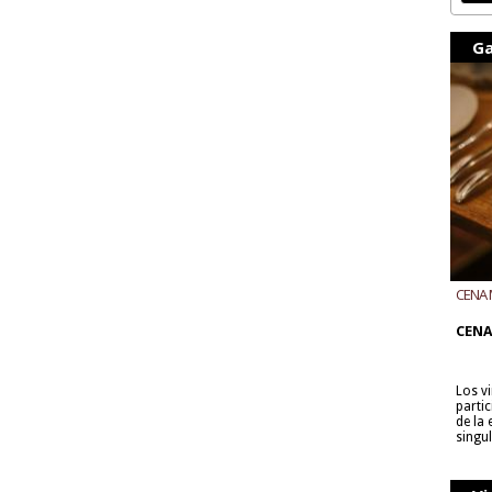
Ga
CENA 
CON B
CENA
Los v
parti
de la
singu