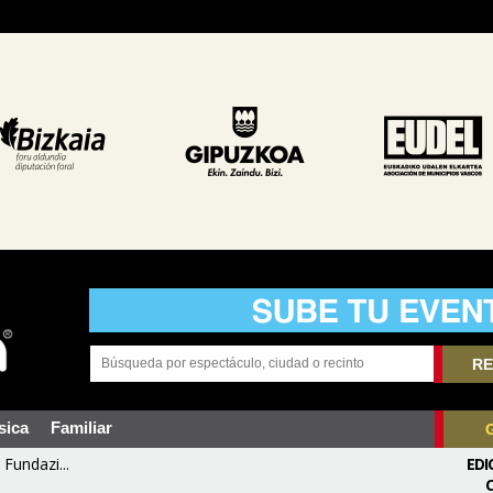
RE
sica
Familiar
Fundazi...
EDI