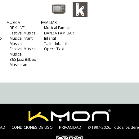
MÚSICA
FAMILIAR
BBK LIVE
Musical Familiar
Festival Música
DANZA FAMILIAR
o
Música Infantil
Infantil
Música
Taller Infantil
Festival Música
Opera Txiki
Musical
365 Jazz Bilbao
Musiketan
DAD
CONDICIONES DE USO
PRIVACIDAD
© 1997-2026. Todos los dere