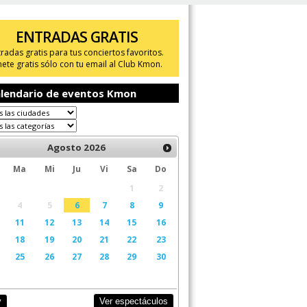
ENTRADAS GRATIS
tradas gratis para tus conciertos favoritos.
ete gratis sólo con tu email al Club Kmon.
lendario de eventos Kmon
Agosto
2026
Ma
Mi
Ju
Vi
Sa
Do
1
2
4
5
6
7
8
9
11
12
13
14
15
16
18
19
20
21
22
23
25
26
27
28
29
30
Ver espectáculos
y