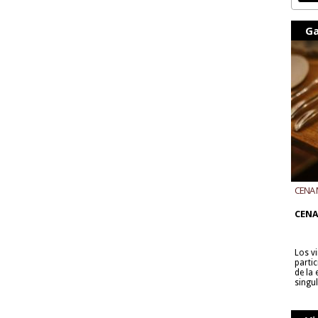
Ga
CENA 
CON B
CENA
Los v
parti
de la
singu