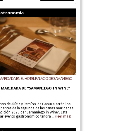
stronomía
MARIDADA EN EL HOTEL PALACIO DE SAMANIEGO
ODEGAS ALÚTIZ Y REMÍREZ DE GANUZA
 MARIDADA DE “SAMANIEGO IN WINE”
inos de Alútiz y Remírez de Ganuza serán los
cipantes de la segunda de las cenas maridadas
 edición 2023 de "Samaniego in Wine". Este
lar evento gastronómico tendrá ...
(leer más)