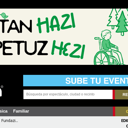
RE
sica
Familiar
Fundazi...
EDI