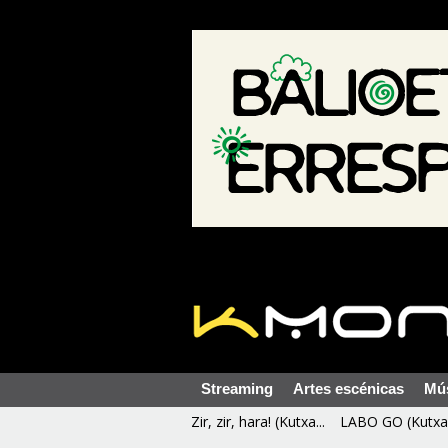
Streaming
Artes escénicas
Mú
Zir, zir, hara! (Kutxa...
LABO GO (Kutxa 