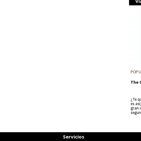
Vi
POP 
The 
¿Te q
es as
gran i
segun
Servicios