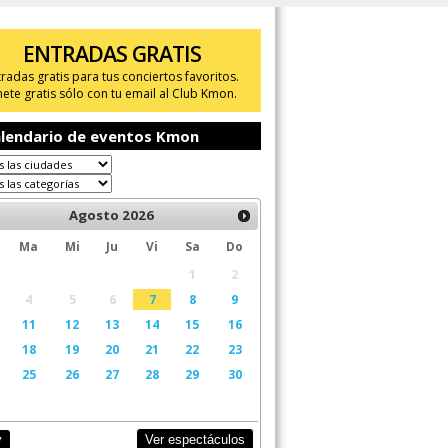
ENTRADAS GRATIS
tradas gratis para tus conciertos favoritos.
ete gratis sólo con tu email al Club Kmon.
lendario de eventos Kmon
Agosto
2026
Ma
Mi
Ju
Vi
Sa
Do
1
2
4
5
6
7
8
9
11
12
13
14
15
16
18
19
20
21
22
23
25
26
27
28
29
30
Ver espectáculos
y