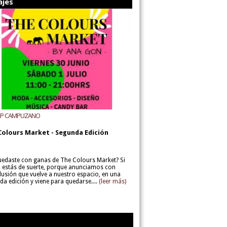
ajes
UP CAMPUZANO
Colours Market - Segunda Edición
uedaste con ganas de The Colours Market? Si
í, estás de suerte, porque anunciamos con
lusión que vuelve a nuestro espacio, en una
da edición y viene para quedarse....
(leer más)