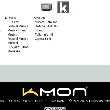
MÚSICA
FAMILIAR
BBK LIVE
Musical Familiar
Festival Música
DANZA FAMILIAR
o
Música Infantil
Infantil
Música
Taller Infantil
Festival Música
Opera Txiki
Musical
365 Jazz Bilbao
Musiketan
DAD
CONDICIONES DE USO
PRIVACIDAD
© 1997-2026. Todos los dere