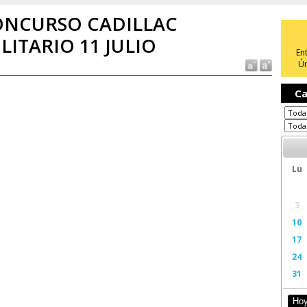
ONCURSO CADILLAC
LITARIO 11 JULIO
En
Ún
Ca
Lu
3
10
17
24
31
Ho