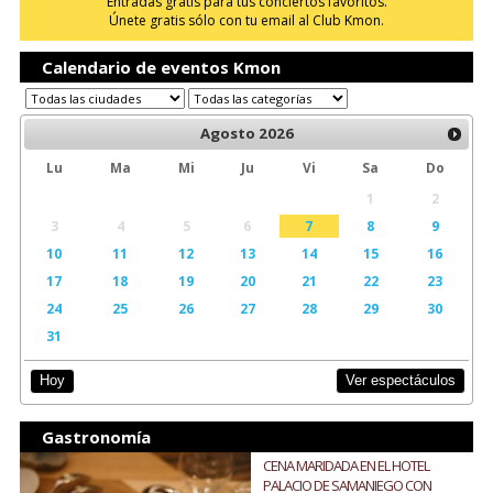
Entradas gratis para tus conciertos favoritos.
Únete gratis sólo con tu email al Club Kmon.
Calendario de eventos Kmon
Agosto
2026
Lu
Ma
Mi
Ju
Vi
Sa
Do
1
2
3
4
5
6
7
8
9
10
11
12
13
14
15
16
17
18
19
20
21
22
23
24
25
26
27
28
29
30
31
Ver espectáculos
Hoy
Gastronomía
CENA MARIDADA EN EL HOTEL
PALACIO DE SAMANIEGO CON