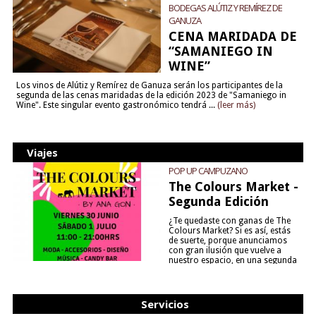
BODEGAS ALÚTIZ Y REMÍREZ DE
GANUZA
CENA MARIDADA DE
“SAMANIEGO IN
WINE”
Los vinos de Alútiz y Remírez de Ganuza serán los participantes de la
segunda de las cenas maridadas de la edición 2023 de "Samaniego in
Wine". Este singular evento gastronómico tendrá ...
(leer más)
Viajes
POP UP CAMPUZANO
The Colours Market -
Segunda Edición
¿Te quedaste con ganas de The
Colours Market? Si es así, estás
de suerte, porque anunciamos
con gran ilusión que vuelve a
nuestro espacio, en una segunda
edición y viene para quedarse....
(leer más)
Servicios