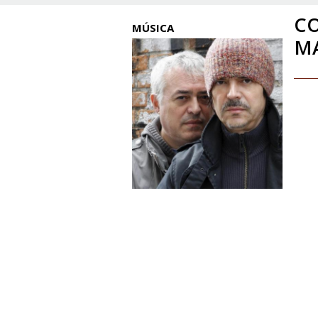
CO
MÚSICA
MA