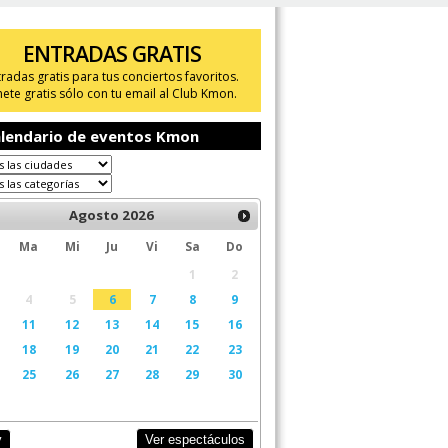
ENTRADAS GRATIS
tradas gratis para tus conciertos favoritos.
ete gratis sólo con tu email al Club Kmon.
lendario de eventos Kmon
Agosto
2026
Ma
Mi
Ju
Vi
Sa
Do
1
2
4
5
6
7
8
9
11
12
13
14
15
16
18
19
20
21
22
23
25
26
27
28
29
30
Ver espectáculos
y