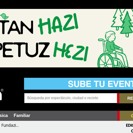
RE
sica
Familiar
Fundazi...
EDI