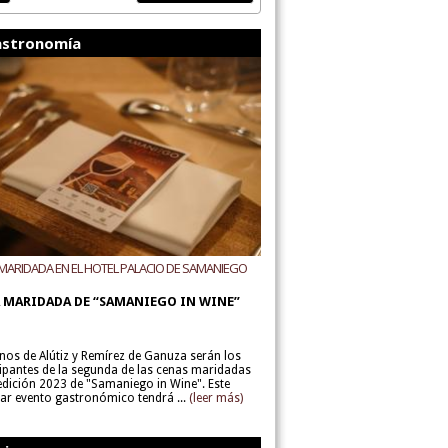
stronomía
MARIDADA EN EL HOTEL PALACIO DE SAMANIEGO
ODEGAS ALÚTIZ Y REMÍREZ DE GANUZA
 MARIDADA DE “SAMANIEGO IN WINE”
inos de Alútiz y Remírez de Ganuza serán los
cipantes de la segunda de las cenas maridadas
 edición 2023 de "Samaniego in Wine". Este
lar evento gastronómico tendrá ...
(leer más)