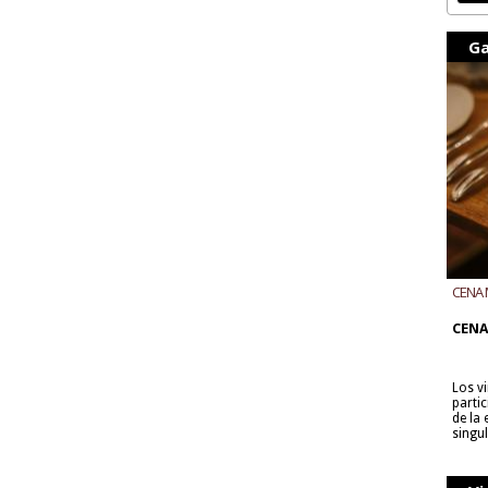
Ga
CENA 
CON B
CENA
Los v
parti
de la
singu