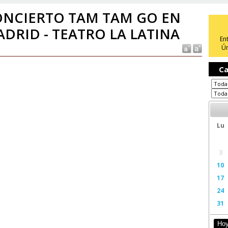
NCIERTO TAM TAM GO EN
DRID - TEATRO LA LATINA
En
Ún
Ca
Lu
3
10
17
24
31
Ho