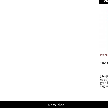
Vi
POP 
The 
¿Te q
es as
gran i
segun
Servicios