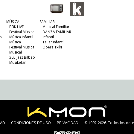
MÚSICA
FAMILIAR
BBK LIVE
Musical Familiar
Festival Música
DANZA FAMILIAR
o
Música Infantil
Infantil
Música
Taller Infantil
Festival Música
Opera Txiki
Musical
365 Jazz Bilbao
Musiketan
DAD
CONDICIONES DE USO
PRIVACIDAD
© 1997-2026. Todos los dere