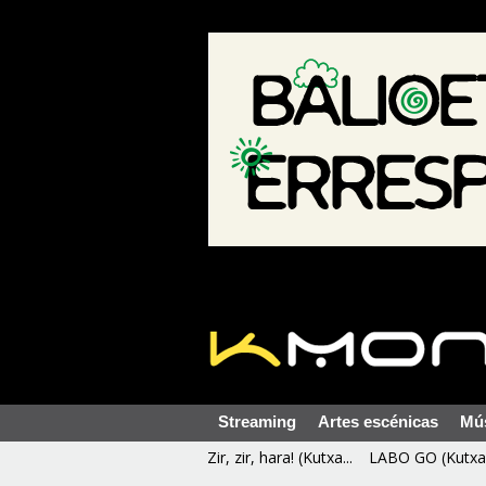
Streaming
Artes escénicas
Mú
Zir, zir, hara! (Kutxa...
LABO GO (Kutxa 