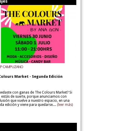
ajes
UP CAMPUZANO
Colours Market - Segunda Edición
uedaste con ganas de The Colours Market? Si
í, estás de suerte, porque anunciamos con
lusión que vuelve a nuestro espacio, en una
da edición y viene para quedarse....
(leer más)