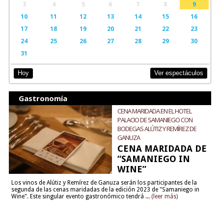
3
4
5
6
7
8
9
10
11
12
13
14
15
16
17
18
19
20
21
22
23
24
25
26
27
28
29
30
31
Ver espectáculos
Hoy
Gastronomía
CENA MARIDADA EN EL HOTEL
PALACIO DE SAMANIEGO CON
BODEGAS ALÚTIZ Y REMÍREZ DE
GANUZA
CENA MARIDADA DE
“SAMANIEGO IN
WINE”
Los vinos de Alútiz y Remírez de Ganuza serán los participantes de la
segunda de las cenas maridadas de la edición 2023 de "Samaniego in
Wine". Este singular evento gastronómico tendrá ...
(leer más)