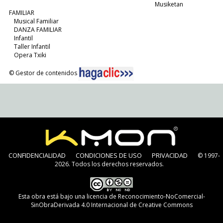
Musiketan
FAMILIAR
Musical Familiar
DANZA FAMILIAR
Infantil
Taller Infantil
Opera Txiki
© Gestor de contenidos
CONFIDENCIALIDAD
CONDICIONES DE USO
PRIVACIDAD
© 1997-
2026. Todos los derechos reservados.
Esta obra está bajo una
licencia de Reconocimiento-NoComercial-
SinObraDerivada 4.0 Internacional de Creative Commons