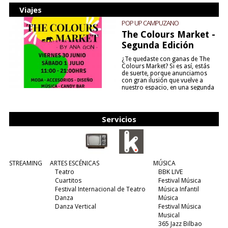
Viajes
POP UP CAMPUZANO
The Colours Market -
Segunda Edición
¿Te quedaste con ganas de The
Colours Market? Si es así, estás
de suerte, porque anunciamos
con gran ilusión que vuelve a
nuestro espacio, en una segunda
edición y viene para quedarse....
(leer más)
Servicios
STREAMING
ARTES ESCÉNICAS
MÚSICA
Teatro
BBK LIVE
Cuartitos
Festival Música
Festival Internacional de Teatro
Música Infantil
Danza
Música
Danza Vertical
Festival Música
Musical
365 Jazz Bilbao