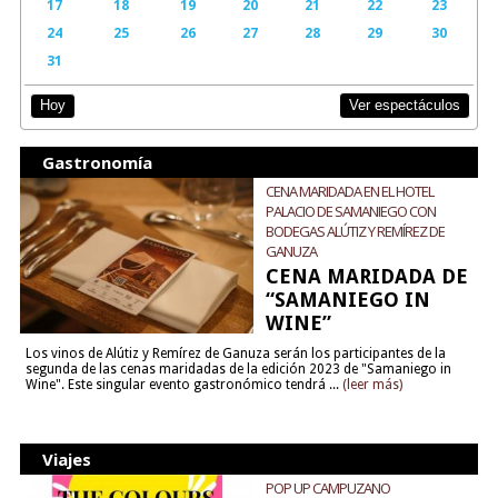
17
18
19
20
21
22
23
24
25
26
27
28
29
30
31
Ver espectáculos
Hoy
Gastronomía
CENA MARIDADA EN EL HOTEL
PALACIO DE SAMANIEGO CON
BODEGAS ALÚTIZ Y REMÍREZ DE
GANUZA
CENA MARIDADA DE
“SAMANIEGO IN
WINE”
Los vinos de Alútiz y Remírez de Ganuza serán los participantes de la
segunda de las cenas maridadas de la edición 2023 de "Samaniego in
Wine". Este singular evento gastronómico tendrá ...
(leer más)
Viajes
POP UP CAMPUZANO