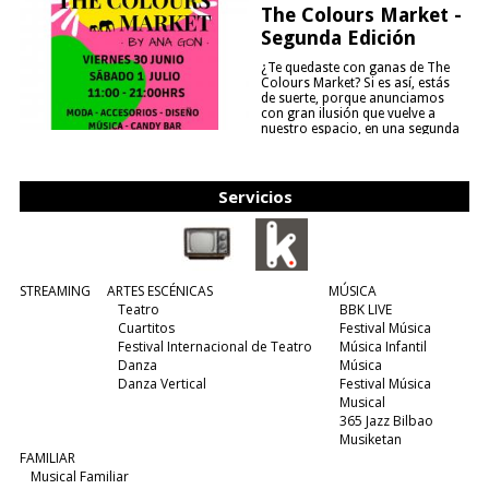
The Colours Market -
Segunda Edición
¿Te quedaste con ganas de The
Colours Market? Si es así, estás
de suerte, porque anunciamos
con gran ilusión que vuelve a
nuestro espacio, en una segunda
edición y viene para quedarse....
(leer más)
Servicios
STREAMING
ARTES ESCÉNICAS
MÚSICA
Teatro
BBK LIVE
Cuartitos
Festival Música
Festival Internacional de Teatro
Música Infantil
Danza
Música
Danza Vertical
Festival Música
Musical
365 Jazz Bilbao
Musiketan
FAMILIAR
Musical Familiar