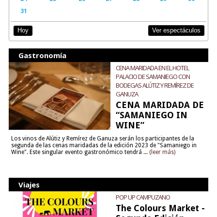
31
Ver espectáculos
Hoy
Gastronomía
CENA MARIDADA EN EL HOTEL
PALACIO DE SAMANIEGO CON
BODEGAS ALÚTIZ Y REMÍREZ DE
GANUZA
CENA MARIDADA DE
“SAMANIEGO IN
WINE”
Los vinos de Alútiz y Remírez de Ganuza serán los participantes de la
segunda de las cenas maridadas de la edición 2023 de "Samaniego in
Wine". Este singular evento gastronómico tendrá ...
(leer más)
Viajes
POP UP CAMPUZANO
The Colours Market -