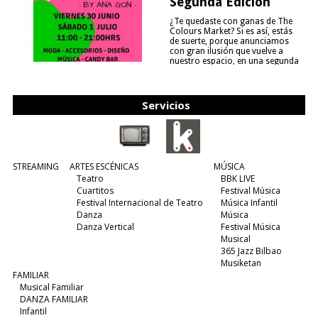
Segunda Edición
¿Te quedaste con ganas de The
Colours Market? Si es así, estás
de suerte, porque anunciamos
con gran ilusión que vuelve a
nuestro espacio, en una segunda
edición y viene para quedarse....
(leer más)
Servicios
STREAMING
ARTES ESCÉNICAS
MÚSICA
Teatro
BBK LIVE
Cuartitos
Festival Música
Festival Internacional de Teatro
Música Infantil
Danza
Música
Danza Vertical
Festival Música
Musical
365 Jazz Bilbao
Musiketan
FAMILIAR
Musical Familiar
DANZA FAMILIAR
Infantil