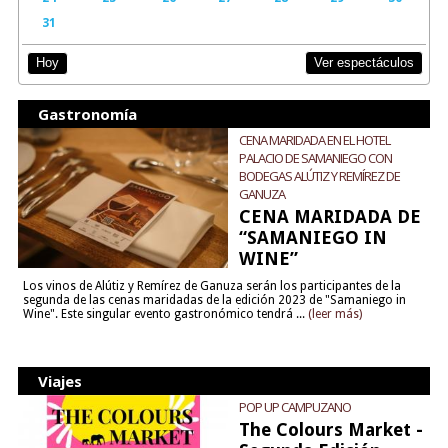
31
Ver espectáculos
Hoy
Gastronomía
CENA MARIDADA EN EL HOTEL
PALACIO DE SAMANIEGO CON
BODEGAS ALÚTIZ Y REMÍREZ DE
GANUZA
CENA MARIDADA DE
“SAMANIEGO IN
WINE”
Los vinos de Alútiz y Remírez de Ganuza serán los participantes de la
segunda de las cenas maridadas de la edición 2023 de "Samaniego in
Wine". Este singular evento gastronómico tendrá ...
(leer más)
Viajes
POP UP CAMPUZANO
The Colours Market -