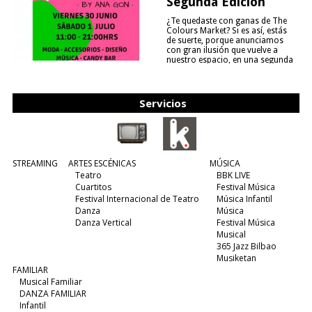
Segunda Edición
¿Te quedaste con ganas de The
Colours Market? Si es así, estás
de suerte, porque anunciamos
con gran ilusión que vuelve a
nuestro espacio, en una segunda
edición y viene para quedarse....
(leer más)
Servicios
STREAMING
ARTES ESCÉNICAS
MÚSICA
Teatro
BBK LIVE
Cuartitos
Festival Música
Festival Internacional de Teatro
Música Infantil
Danza
Música
Danza Vertical
Festival Música
Musical
365 Jazz Bilbao
Musiketan
FAMILIAR
Musical Familiar
DANZA FAMILIAR
Infantil