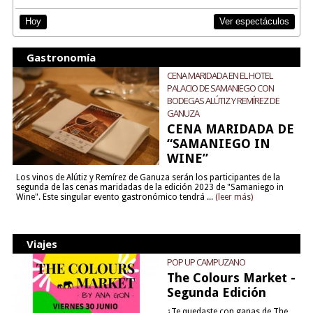
Ver espectáculos
Hoy
Gastronomía
CENA MARIDADA EN EL HOTEL
PALACIO DE SAMANIEGO CON
BODEGAS ALÚTIZ Y REMÍREZ DE
GANUZA
CENA MARIDADA DE
“SAMANIEGO IN
WINE”
Los vinos de Alútiz y Remírez de Ganuza serán los participantes de la
segunda de las cenas maridadas de la edición 2023 de "Samaniego in
Wine". Este singular evento gastronómico tendrá ...
(leer más)
Viajes
POP UP CAMPUZANO
The Colours Market -
Segunda Edición
¿Te quedaste con ganas de The