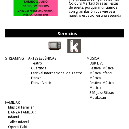
Colours Market? Si es así, estás
de suerte, porque anunciamos
con gran ilusión que vuelve a
nuestro espacio, en una segunda
edición y viene para quedarse....
(leer más)
Servicios
STREAMING
ARTES ESCÉNICAS
MÚSICA
Teatro
BBK LIVE
Cuartitos
Festival Música
Festival Internacional de Teatro
Música Infantil
Danza
Música
Danza Vertical
Festival Música
Musical
365 Jazz Bilbao
Musiketan
FAMILIAR
Musical Familiar
DANZA FAMILIAR
Infantil
Taller Infantil
Opera Txiki