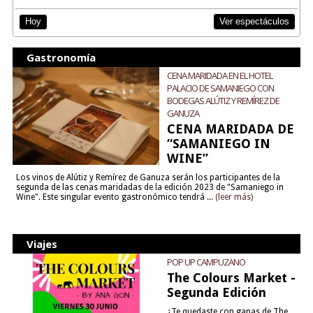
Ver espectáculos
Hoy
Gastronomía
CENA MARIDADA EN EL HOTEL
PALACIO DE SAMANIEGO CON
BODEGAS ALÚTIZ Y REMÍREZ DE
GANUZA
CENA MARIDADA DE
“SAMANIEGO IN
WINE”
Los vinos de Alútiz y Remírez de Ganuza serán los participantes de la
segunda de las cenas maridadas de la edición 2023 de "Samaniego in
Wine". Este singular evento gastronómico tendrá ...
(leer más)
Viajes
POP UP CAMPUZANO
The Colours Market -
Segunda Edición
¿Te quedaste con ganas de The