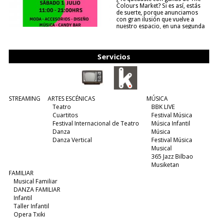
Colours Market? Si es así, estás
de suerte, porque anunciamos
con gran ilusión que vuelve a
nuestro espacio, en una segunda
edición y viene para quedarse....
(leer más)
Servicios
STREAMING
ARTES ESCÉNICAS
MÚSICA
Teatro
BBK LIVE
Cuartitos
Festival Música
Festival Internacional de Teatro
Música Infantil
Danza
Música
Danza Vertical
Festival Música
Musical
365 Jazz Bilbao
Musiketan
FAMILIAR
Musical Familiar
DANZA FAMILIAR
Infantil
Taller Infantil
Opera Txiki