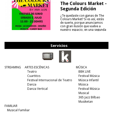
The Colours Market -
Segunda Edición
¿Te quedaste con ganas de The
Colours Market? Si es así, estás
de suerte, porque anunciamos
con gran ilusión que vuelve a
nuestro espacio, en una segunda
edición y viene para quedarse....
(leer más)
Servicios
STREAMING
ARTES ESCÉNICAS
MÚSICA
Teatro
BBK LIVE
Cuartitos
Festival Música
Festival Internacional de Teatro
Música Infantil
Danza
Música
Danza Vertical
Festival Música
Musical
365 Jazz Bilbao
Musiketan
FAMILIAR
Musical Familiar