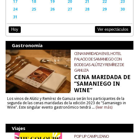
17
18
19
20
21
22
23
24
25
26
27
28
29
30
31
Ver espectáculos
Hoy
Gastronomía
CENA MARIDADA EN EL HOTEL
PALACIO DE SAMANIEGO CON
BODEGAS ALÚTIZ Y REMÍREZ DE
GANUZA
CENA MARIDADA DE
“SAMANIEGO IN
WINE”
Los vinos de Alútiz y Remírez de Ganuza serán los participantes de la
segunda de las cenas maridadas de la edición 2023 de "Samaniego in
Wine". Este singular evento gastronómico tendrá ...
(leer más)
Viajes
POP UP CAMPUZANO