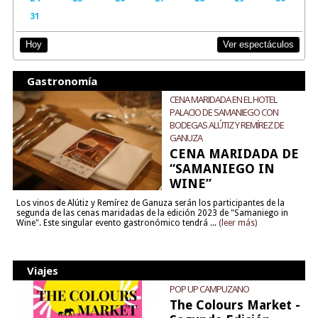
31
Ver espectáculos
Hoy
Gastronomía
CENA MARIDADA EN EL HOTEL
PALACIO DE SAMANIEGO CON
BODEGAS ALÚTIZ Y REMÍREZ DE
GANUZA
CENA MARIDADA DE
“SAMANIEGO IN
WINE”
Los vinos de Alútiz y Remírez de Ganuza serán los participantes de la
segunda de las cenas maridadas de la edición 2023 de "Samaniego in
Wine". Este singular evento gastronómico tendrá ...
(leer más)
Viajes
POP UP CAMPUZANO
The Colours Market -