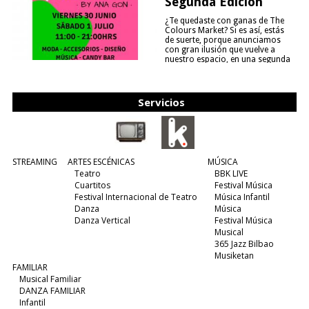
Segunda Edición
¿Te quedaste con ganas de The
Colours Market? Si es así, estás
de suerte, porque anunciamos
con gran ilusión que vuelve a
nuestro espacio, en una segunda
edición y viene para quedarse....
(leer más)
Servicios
STREAMING
ARTES ESCÉNICAS
MÚSICA
Teatro
BBK LIVE
Cuartitos
Festival Música
Festival Internacional de Teatro
Música Infantil
Danza
Música
Danza Vertical
Festival Música
Musical
365 Jazz Bilbao
Musiketan
FAMILIAR
Musical Familiar
DANZA FAMILIAR
Infantil