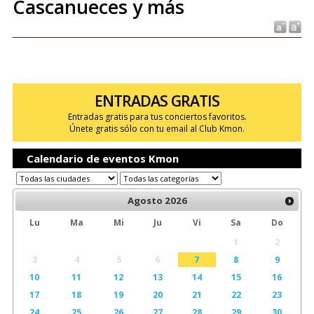
Cascanueces y más
ENTRADAS GRATIS
Entradas gratis para tus conciertos favoritos.
Únete gratis sólo con tu email al Club Kmon.
Calendario de eventos Kmon
Agosto
2026
Lu
Ma
Mi
Ju
Vi
Sa
Do
1
2
3
4
5
6
7
8
9
10
11
12
13
14
15
16
17
18
19
20
21
22
23
24
25
26
27
28
29
30