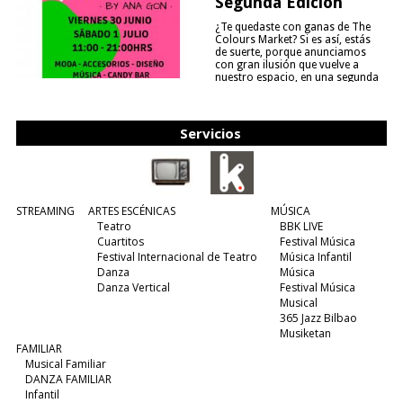
Segunda Edición
¿Te quedaste con ganas de The
Colours Market? Si es así, estás
de suerte, porque anunciamos
con gran ilusión que vuelve a
nuestro espacio, en una segunda
edición y viene para quedarse....
(leer más)
Servicios
STREAMING
ARTES ESCÉNICAS
MÚSICA
Teatro
BBK LIVE
Cuartitos
Festival Música
Festival Internacional de Teatro
Música Infantil
Danza
Música
Danza Vertical
Festival Música
Musical
365 Jazz Bilbao
Musiketan
FAMILIAR
Musical Familiar
DANZA FAMILIAR
Infantil