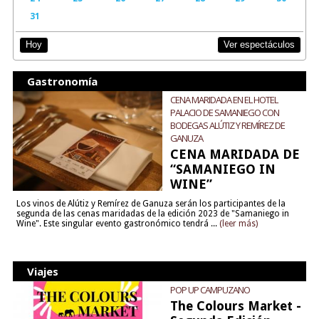
31
Ver espectáculos
Hoy
Gastronomía
CENA MARIDADA EN EL HOTEL
PALACIO DE SAMANIEGO CON
BODEGAS ALÚTIZ Y REMÍREZ DE
GANUZA
CENA MARIDADA DE
“SAMANIEGO IN
WINE”
Los vinos de Alútiz y Remírez de Ganuza serán los participantes de la
segunda de las cenas maridadas de la edición 2023 de "Samaniego in
Wine". Este singular evento gastronómico tendrá ...
(leer más)
Viajes
POP UP CAMPUZANO
The Colours Market -