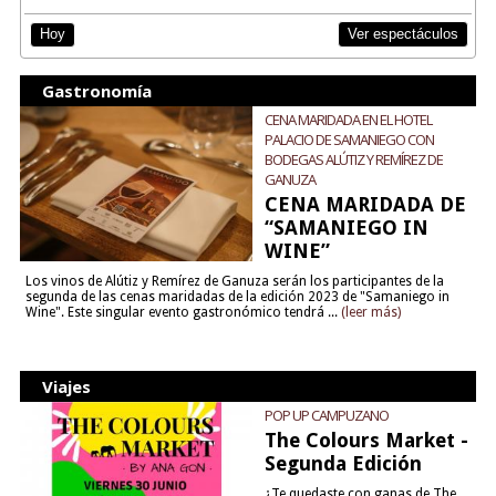
Ver espectáculos
Hoy
Gastronomía
CENA MARIDADA EN EL HOTEL
PALACIO DE SAMANIEGO CON
BODEGAS ALÚTIZ Y REMÍREZ DE
GANUZA
CENA MARIDADA DE
“SAMANIEGO IN
WINE”
Los vinos de Alútiz y Remírez de Ganuza serán los participantes de la
segunda de las cenas maridadas de la edición 2023 de "Samaniego in
Wine". Este singular evento gastronómico tendrá ...
(leer más)
Viajes
POP UP CAMPUZANO
The Colours Market -
Segunda Edición
¿Te quedaste con ganas de The