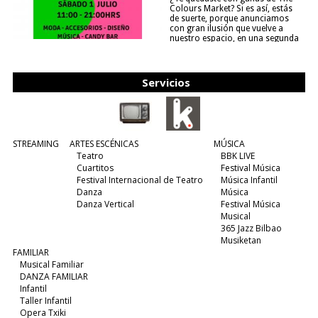
Colours Market? Si es así, estás
de suerte, porque anunciamos
con gran ilusión que vuelve a
nuestro espacio, en una segunda
edición y viene para quedarse....
(leer más)
Servicios
STREAMING
ARTES ESCÉNICAS
MÚSICA
Teatro
BBK LIVE
Cuartitos
Festival Música
Festival Internacional de Teatro
Música Infantil
Danza
Música
Danza Vertical
Festival Música
Musical
365 Jazz Bilbao
Musiketan
FAMILIAR
Musical Familiar
DANZA FAMILIAR
Infantil
Taller Infantil
Opera Txiki