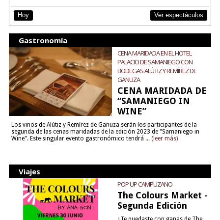
Ver espectáculos
Hoy
Gastronomía
CENA MARIDADA EN EL HOTEL
PALACIO DE SAMANIEGO CON
BODEGAS ALÚTIZ Y REMÍREZ DE
GANUZA
CENA MARIDADA DE
“SAMANIEGO IN
WINE”
Los vinos de Alútiz y Remírez de Ganuza serán los participantes de la
segunda de las cenas maridadas de la edición 2023 de "Samaniego in
Wine". Este singular evento gastronómico tendrá ...
(leer más)
Viajes
POP UP CAMPUZANO
The Colours Market -
Segunda Edición
¿Te quedaste con ganas de The