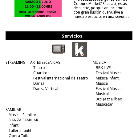
Colours Market? Si es así, estás
de suerte, porque anunciamos
con gran ilusión que vuelve a
nuestro espacio, en una segunda
edición y viene para quedarse....
(leer más)
Servicios
STREAMING
ARTES ESCÉNICAS
MÚSICA
Teatro
BBK LIVE
Cuartitos
Festival Música
Festival Internacional de Teatro
Música Infantil
Danza
Música
Danza Vertical
Festival Música
Musical
365 Jazz Bilbao
Musiketan
FAMILIAR
Musical Familiar
DANZA FAMILIAR
Infantil
Taller Infantil
Opera Txiki