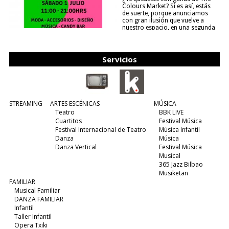
Colours Market? Si es así, estás
de suerte, porque anunciamos
con gran ilusión que vuelve a
nuestro espacio, en una segunda
edición y viene para quedarse....
(leer más)
Servicios
STREAMING
ARTES ESCÉNICAS
MÚSICA
Teatro
BBK LIVE
Cuartitos
Festival Música
Festival Internacional de Teatro
Música Infantil
Danza
Música
Danza Vertical
Festival Música
Musical
365 Jazz Bilbao
Musiketan
FAMILIAR
Musical Familiar
DANZA FAMILIAR
Infantil
Taller Infantil
Opera Txiki