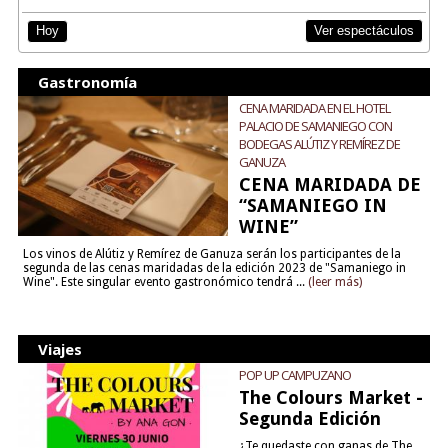
Ver espectáculos
Hoy
Gastronomía
CENA MARIDADA EN EL HOTEL
PALACIO DE SAMANIEGO CON
BODEGAS ALÚTIZ Y REMÍREZ DE
GANUZA
CENA MARIDADA DE
“SAMANIEGO IN
WINE”
Los vinos de Alútiz y Remírez de Ganuza serán los participantes de la
segunda de las cenas maridadas de la edición 2023 de "Samaniego in
Wine". Este singular evento gastronómico tendrá ...
(leer más)
Viajes
POP UP CAMPUZANO
The Colours Market -
Segunda Edición
¿Te quedaste con ganas de The