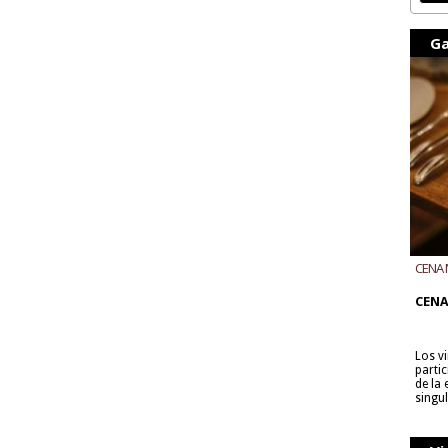
Ga
CENA 
CON B
CENA
Los v
parti
de la
singu