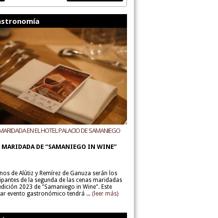
stronomía
MARIDADA EN EL HOTEL PALACIO DE SAMANIEGO
ODEGAS ALÚTIZ Y REMÍREZ DE GANUZA
 MARIDADA DE “SAMANIEGO IN WINE”
inos de Alútiz y Remírez de Ganuza serán los
cipantes de la segunda de las cenas maridadas
 edición 2023 de "Samaniego in Wine". Este
lar evento gastronómico tendrá ...
(leer más)