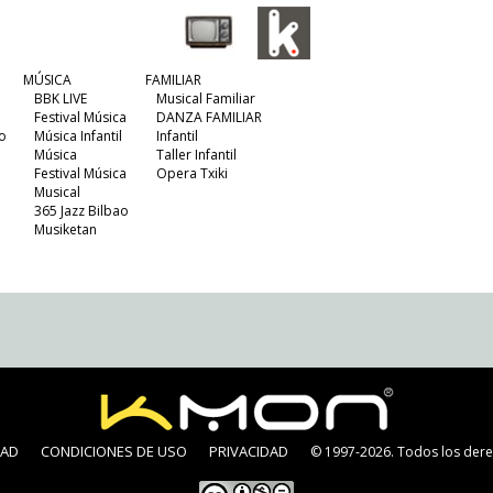
MÚSICA
FAMILIAR
BBK LIVE
Musical Familiar
Festival Música
DANZA FAMILIAR
o
Música Infantil
Infantil
Música
Taller Infantil
Festival Música
Opera Txiki
Musical
365 Jazz Bilbao
Musiketan
DAD
CONDICIONES DE USO
PRIVACIDAD
© 1997-2026. Todos los dere