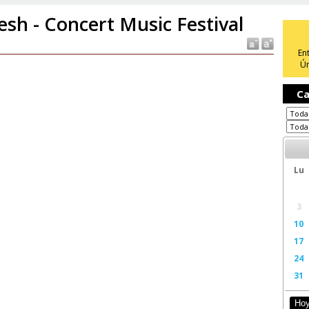
esh - Concert Music Festival
En
Ún
Ca
Lu
3
10
17
24
31
Ho