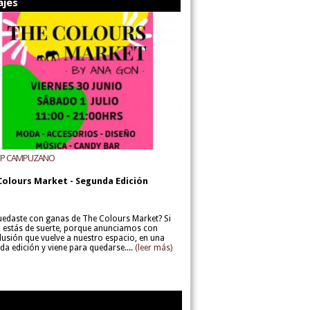
ajes
UP CAMPUZANO
Colours Market - Segunda Edición
uedaste con ganas de The Colours Market? Si
í, estás de suerte, porque anunciamos con
lusión que vuelve a nuestro espacio, en una
da edición y viene para quedarse....
(leer más)