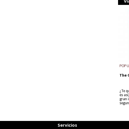
Vi
POP 
The 
¿Te q
es as
gran i
segun
Servicios