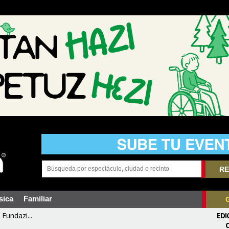
RE
sica
Familiar
Fundazi...
EDI