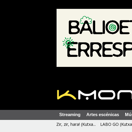
Streaming
Artes escénicas
Mú
Zir, zir, hara! (Kutxa...
LABO GO (Kutxa 