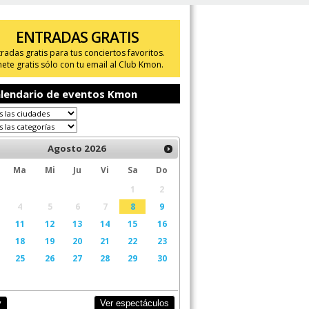
ENTRADAS GRATIS
tradas gratis para tus conciertos favoritos.
ete gratis sólo con tu email al Club Kmon.
lendario de eventos Kmon
Agosto
2026
Ma
Mi
Ju
Vi
Sa
Do
1
2
4
5
6
7
8
9
11
12
13
14
15
16
18
19
20
21
22
23
25
26
27
28
29
30
Ver espectáculos
y