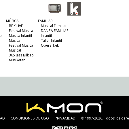
MÚSICA
FAMILIAR
BBK LIVE
Musical Familiar
Festival Música
DANZA FAMILIAR
o
Música Infantil
Infantil
Música
Taller Infantil
Festival Música
Opera Txiki
Musical
365 Jazz Bilbao
Musiketan
DAD
CONDICIONES DE USO
PRIVACIDAD
© 1997-2026. Todos los dere