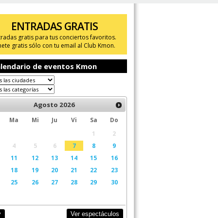
ENTRADAS GRATIS
tradas gratis para tus conciertos favoritos.
ete gratis sólo con tu email al Club Kmon.
lendario de eventos Kmon
Agosto
2026
Ma
Mi
Ju
Vi
Sa
Do
1
2
4
5
6
7
8
9
11
12
13
14
15
16
18
19
20
21
22
23
25
26
27
28
29
30
Ver espectáculos
y