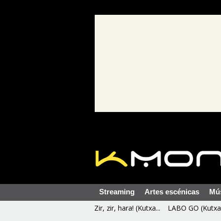
Streaming
Artes escénicas
Mú
Zir, zir, hara! (Kutxa...
LABO GO (Kutxa 