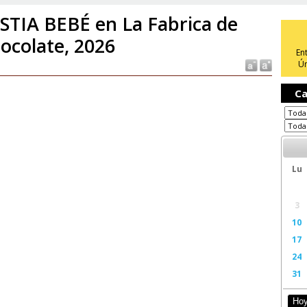
STIA BEBÉ en La Fabrica de
ocolate, 2026
En
Ún
Ca
Lu
3
10
17
24
31
Ho