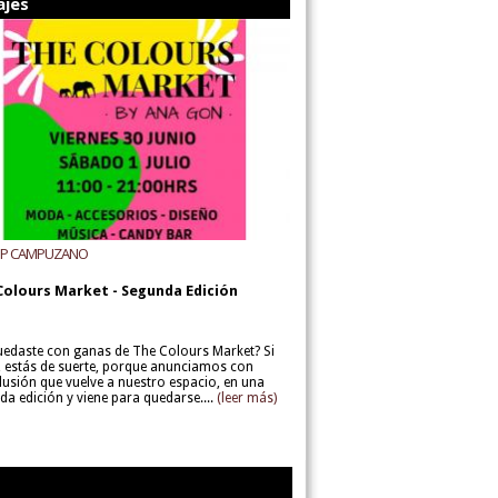
ajes
UP CAMPUZANO
Colours Market - Segunda Edición
uedaste con ganas de The Colours Market? Si
í, estás de suerte, porque anunciamos con
lusión que vuelve a nuestro espacio, en una
da edición y viene para quedarse....
(leer más)