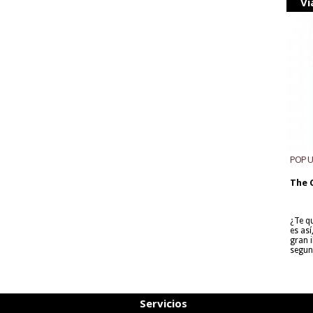
Vi
POP 
The 
¿Te q
es as
gran i
segun
Servicios