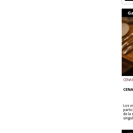
Ga
CENA 
CON B
CENA
Los v
parti
de la
singu