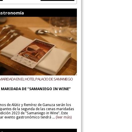
stronomía
MARIDADA EN EL HOTEL PALACIO DE SAMANIEGO
ODEGAS ALÚTIZ Y REMÍREZ DE GANUZA
 MARIDADA DE “SAMANIEGO IN WINE”
inos de Alútiz y Remírez de Ganuza serán los
cipantes de la segunda de las cenas maridadas
 edición 2023 de "Samaniego in Wine". Este
lar evento gastronómico tendrá ...
(leer más)