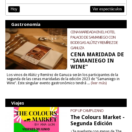
Ver espectáculos
Hoy
Gastronomía
CENA MARIDADA EN EL HOTEL
PALACIO DE SAMANIEGO CON
BODEGAS ALÚTIZ Y REMÍREZ DE
GANUZA
CENA MARIDADA DE
“SAMANIEGO IN
WINE”
Los vinos de Alútiz y Remírez de Ganuza serán los participantes de la
segunda de las cenas maridadas de la edición 2023 de "Samaniego in
Wine". Este singular evento gastronómico tendrá ...
(leer más)
Viajes
POP UP CAMPUZANO
The Colours Market -
Segunda Edición
¿Te quedaste con ganas de The