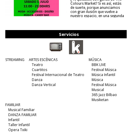
Colours Market? Si es así, estás
de suerte, porque anunciamos
con gran ilusión que vuelve a
nuestro espacio, en una segunda
edición y viene para quedarse....
(leer más)
Servicios
STREAMING
ARTES ESCÉNICAS
MÚSICA
Teatro
BBK LIVE
Cuartitos
Festival Música
Festival Internacional de Teatro
Música Infantil
Danza
Música
Danza Vertical
Festival Música
Musical
365 Jazz Bilbao
Musiketan
FAMILIAR
Musical Familiar
DANZA FAMILIAR
Infantil
Taller Infantil
Opera Txiki