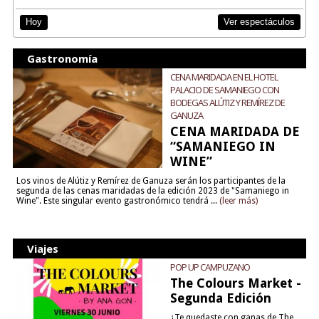
Ver espectáculos
Hoy
Gastronomía
CENA MARIDADA EN EL HOTEL
PALACIO DE SAMANIEGO CON
BODEGAS ALÚTIZ Y REMÍREZ DE
GANUZA
CENA MARIDADA DE
“SAMANIEGO IN
WINE”
Los vinos de Alútiz y Remírez de Ganuza serán los participantes de la
segunda de las cenas maridadas de la edición 2023 de "Samaniego in
Wine". Este singular evento gastronómico tendrá ...
(leer más)
Viajes
POP UP CAMPUZANO
The Colours Market -
Segunda Edición
¿Te quedaste con ganas de The