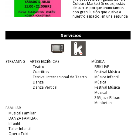
Colours Market? Si es así, estás
de suerte, porque anunciamos
con gran ilusión que vuelve a
nuestro espacio, en una segunda
edición y viene para quedarse....
(leer más)
Servicios
STREAMING
ARTES ESCÉNICAS
MÚSICA
Teatro
BBK LIVE
Cuartitos
Festival Música
Festival Internacional de Teatro
Música Infantil
Danza
Música
Danza Vertical
Festival Música
Musical
365 Jazz Bilbao
Musiketan
FAMILIAR
Musical Familiar
DANZA FAMILIAR
Infantil
Taller Infantil
Opera Txiki