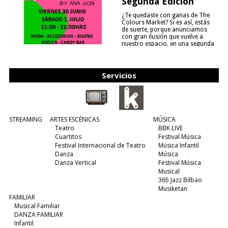
Segunda Edición
¿Te quedaste con ganas de The
Colours Market? Si es así, estás
de suerte, porque anunciamos
con gran ilusión que vuelve a
nuestro espacio, en una segunda
edición y viene para quedarse....
(leer más)
Servicios
STREAMING
ARTES ESCÉNICAS
MÚSICA
Teatro
BBK LIVE
Cuartitos
Festival Música
Festival Internacional de Teatro
Música Infantil
Danza
Música
Danza Vertical
Festival Música
Musical
365 Jazz Bilbao
Musiketan
FAMILIAR
Musical Familiar
DANZA FAMILIAR
Infantil