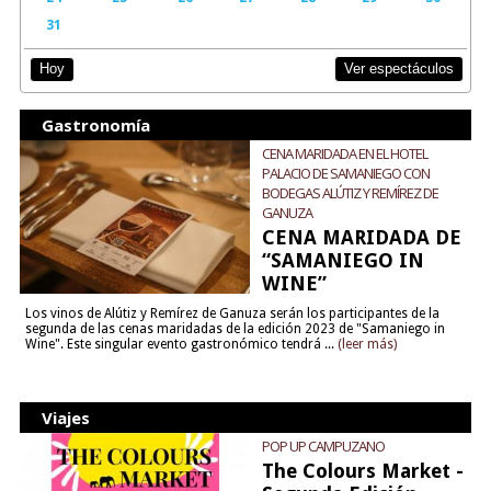
31
Ver espectáculos
Hoy
Gastronomía
CENA MARIDADA EN EL HOTEL
PALACIO DE SAMANIEGO CON
BODEGAS ALÚTIZ Y REMÍREZ DE
GANUZA
CENA MARIDADA DE
“SAMANIEGO IN
WINE”
Los vinos de Alútiz y Remírez de Ganuza serán los participantes de la
segunda de las cenas maridadas de la edición 2023 de "Samaniego in
Wine". Este singular evento gastronómico tendrá ...
(leer más)
Viajes
POP UP CAMPUZANO
The Colours Market -