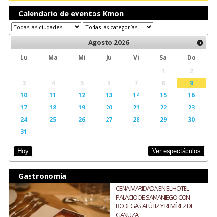
Calendario de eventos Kmon
Agosto
2026
Lu
Ma
Mi
Ju
Vi
Sa
Do
1
2
3
4
5
6
7
8
9
10
11
12
13
14
15
16
17
18
19
20
21
22
23
24
25
26
27
28
29
30
31
Ver espectáculos
Hoy
Gastronomía
CENA MARIDADA EN EL HOTEL
PALACIO DE SAMANIEGO CON
BODEGAS ALÚTIZ Y REMÍREZ DE
GANUZA