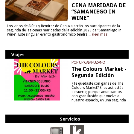
CENA MARIDADA DE
“SAMANIEGO IN
WINE”
Los vinos de Alútiz y Remírez de Ganuza serán los participantes de la
segunda de las cenas maridadas de la edición 2023 de "Samaniego in
Wine". Este singular evento gastronómico tendrá ...
(leer más)
Viajes
POP UP CAMPUZANO
The Colours Market -
Segunda Edición
¿Te quedaste con ganas de The
Colours Market? Si es así, estás
de suerte, porque anunciamos
con gran ilusión que vuelve a
nuestro espacio, en una segunda
edición y viene para quedarse....
(leer más)
Servicios