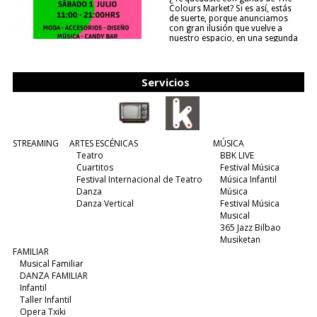
Colours Market? Si es así, estás
de suerte, porque anunciamos
con gran ilusión que vuelve a
nuestro espacio, en una segunda
edición y viene para quedarse....
(leer más)
Servicios
STREAMING
ARTES ESCÉNICAS
MÚSICA
Teatro
BBK LIVE
Cuartitos
Festival Música
Festival Internacional de Teatro
Música Infantil
Danza
Música
Danza Vertical
Festival Música
Musical
365 Jazz Bilbao
Musiketan
FAMILIAR
Musical Familiar
DANZA FAMILIAR
Infantil
Taller Infantil
Opera Txiki