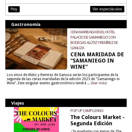
Ver espectáculos
Hoy
Gastronomía
CENA MARIDADA EN EL HOTEL
PALACIO DE SAMANIEGO CON
BODEGAS ALÚTIZ Y REMÍREZ DE
GANUZA
CENA MARIDADA DE
“SAMANIEGO IN
WINE”
Los vinos de Alútiz y Remírez de Ganuza serán los participantes de la
segunda de las cenas maridadas de la edición 2023 de "Samaniego in
Wine". Este singular evento gastronómico tendrá ...
(leer más)
Viajes
POP UP CAMPUZANO
The Colours Market -
Segunda Edición
¿Te quedaste con ganas de The