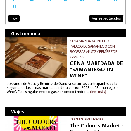
31
Ver espectáculos
Hoy
Gastronomía
CENA MARIDADA EN EL HOTEL
PALACIO DE SAMANIEGO CON
BODEGAS ALÚTIZ Y REMÍREZ DE
GANUZA
CENA MARIDADA DE
“SAMANIEGO IN
WINE”
Los vinos de Alútiz y Remírez de Ganuza serán los participantes de la
segunda de las cenas maridadas de la edición 2023 de "Samaniego in
Wine". Este singular evento gastronómico tendrá ...
(leer más)
Viajes
POP UP CAMPUZANO
The Colours Market -