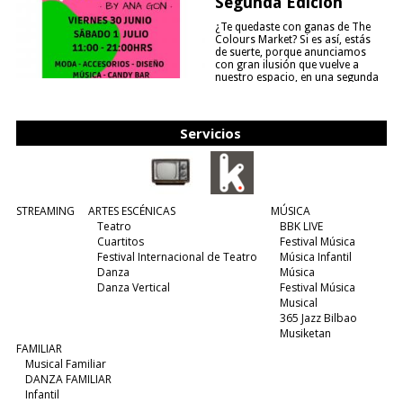
Segunda Edición
¿Te quedaste con ganas de The
Colours Market? Si es así, estás
de suerte, porque anunciamos
con gran ilusión que vuelve a
nuestro espacio, en una segunda
edición y viene para quedarse....
(leer más)
Servicios
STREAMING
ARTES ESCÉNICAS
MÚSICA
Teatro
BBK LIVE
Cuartitos
Festival Música
Festival Internacional de Teatro
Música Infantil
Danza
Música
Danza Vertical
Festival Música
Musical
365 Jazz Bilbao
Musiketan
FAMILIAR
Musical Familiar
DANZA FAMILIAR
Infantil