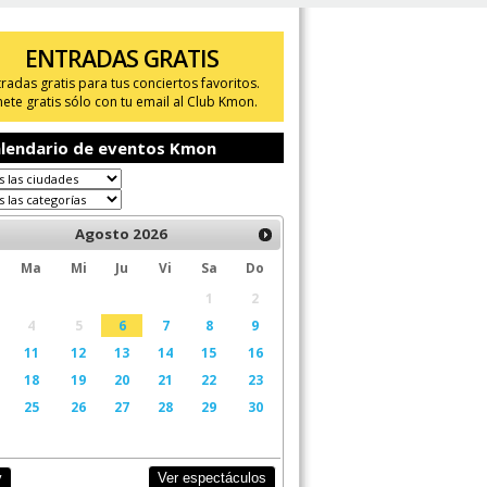
ENTRADAS GRATIS
tradas gratis para tus conciertos favoritos.
ete gratis sólo con tu email al Club Kmon.
lendario de eventos Kmon
Agosto
2026
Ma
Mi
Ju
Vi
Sa
Do
1
2
4
5
6
7
8
9
11
12
13
14
15
16
18
19
20
21
22
23
25
26
27
28
29
30
Ver espectáculos
y