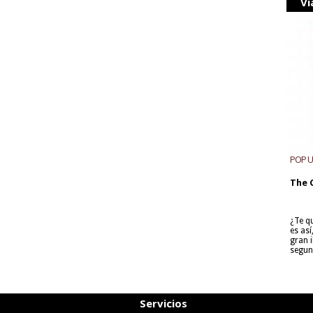
Vi
POP 
The 
¿Te q
es as
gran i
segun
Servicios