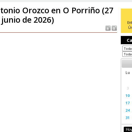
tonio Orozco en O Porriño (27
 junio de 2026)
En
Ún
Ca
Lu
3
10
17
24
31
Ho