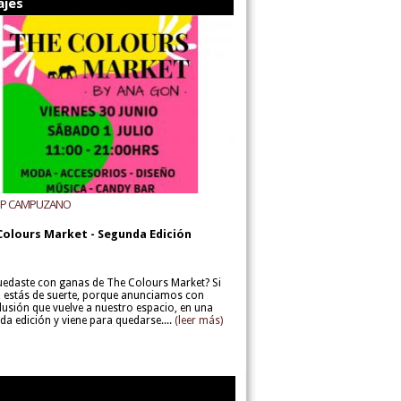
ajes
UP CAMPUZANO
Colours Market - Segunda Edición
uedaste con ganas de The Colours Market? Si
í, estás de suerte, porque anunciamos con
lusión que vuelve a nuestro espacio, en una
da edición y viene para quedarse....
(leer más)