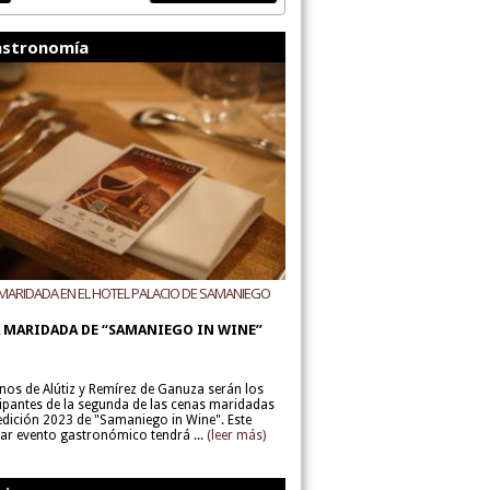
stronomía
MARIDADA EN EL HOTEL PALACIO DE SAMANIEGO
ODEGAS ALÚTIZ Y REMÍREZ DE GANUZA
 MARIDADA DE “SAMANIEGO IN WINE”
inos de Alútiz y Remírez de Ganuza serán los
cipantes de la segunda de las cenas maridadas
 edición 2023 de "Samaniego in Wine". Este
lar evento gastronómico tendrá ...
(leer más)