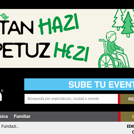
RE
sica
Familiar
Fundazi...
EDI