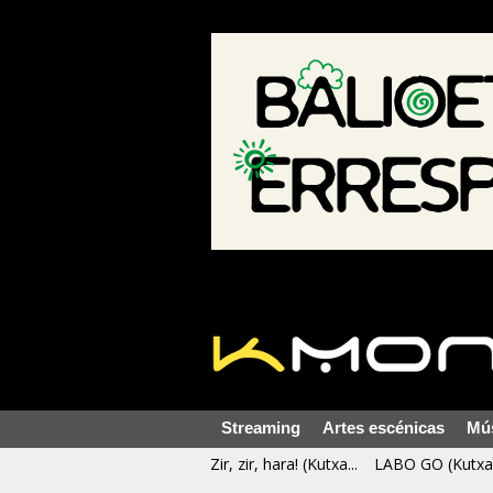
Streaming
Artes escénicas
Mú
Zir, zir, hara! (Kutxa...
LABO GO (Kutxa 