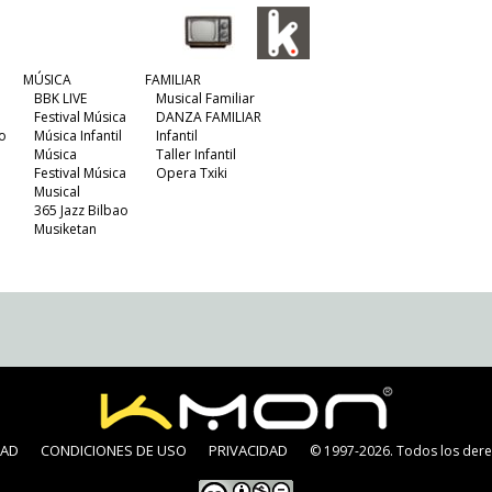
MÚSICA
FAMILIAR
BBK LIVE
Musical Familiar
Festival Música
DANZA FAMILIAR
o
Música Infantil
Infantil
Música
Taller Infantil
Festival Música
Opera Txiki
Musical
365 Jazz Bilbao
Musiketan
DAD
CONDICIONES DE USO
PRIVACIDAD
© 1997-2026. Todos los dere