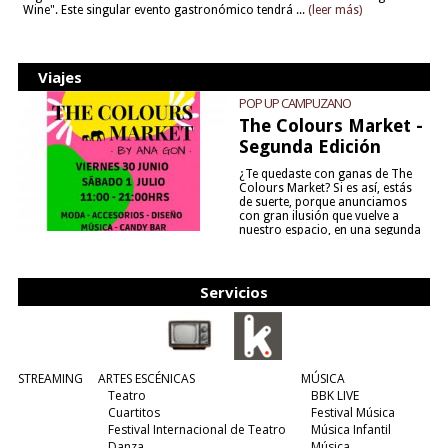
Wine". Este singular evento gastronómico tendrá ...
(leer más)
Viajes
POP UP CAMPUZANO
The Colours Market -
Segunda Edición
¿Te quedaste con ganas de The
Colours Market? Si es así, estás
de suerte, porque anunciamos
con gran ilusión que vuelve a
nuestro espacio, en una segunda
edición y viene para quedarse....
(leer más)
Servicios
STREAMING
ARTES ESCÉNICAS
MÚSICA
Teatro
BBK LIVE
Cuartitos
Festival Música
Festival Internacional de Teatro
Música Infantil
Danza
Música