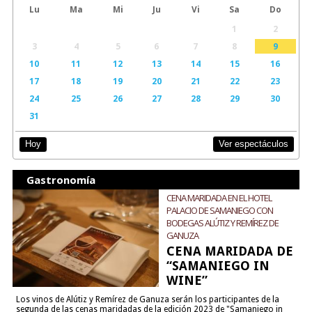
Lu
Ma
Mi
Ju
Vi
Sa
Do
1
2
3
4
5
6
7
8
9
10
11
12
13
14
15
16
17
18
19
20
21
22
23
24
25
26
27
28
29
30
31
Ver espectáculos
Hoy
Gastronomía
CENA MARIDADA EN EL HOTEL
PALACIO DE SAMANIEGO CON
BODEGAS ALÚTIZ Y REMÍREZ DE
GANUZA
CENA MARIDADA DE
“SAMANIEGO IN
WINE”
Los vinos de Alútiz y Remírez de Ganuza serán los participantes de la
segunda de las cenas maridadas de la edición 2023 de "Samaniego in