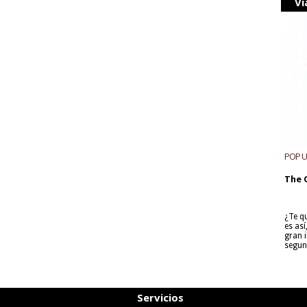
Vi
POP 
The 
¿Te q
es as
gran i
segun
Servicios