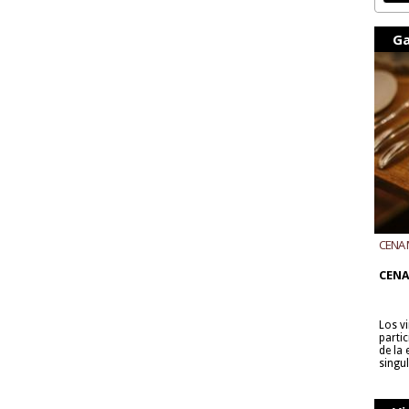
Ga
CENA 
CON B
CENA
Los v
parti
de la
singu