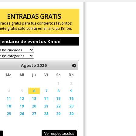
ENTRADAS GRATIS
tradas gratis para tus conciertos favoritos.
ete gratis sólo con tu email al Club Kmon.
lendario de eventos Kmon
Agosto
2026
Ma
Mi
Ju
Vi
Sa
Do
1
2
4
5
6
7
8
9
11
12
13
14
15
16
18
19
20
21
22
23
25
26
27
28
29
30
Ver espectáculos
y