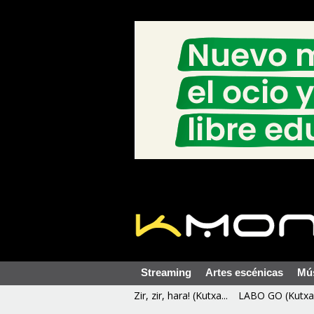
Streaming
Artes escénicas
Mú
Zir, zir, hara! (Kutxa...
LABO GO (Kutxa 