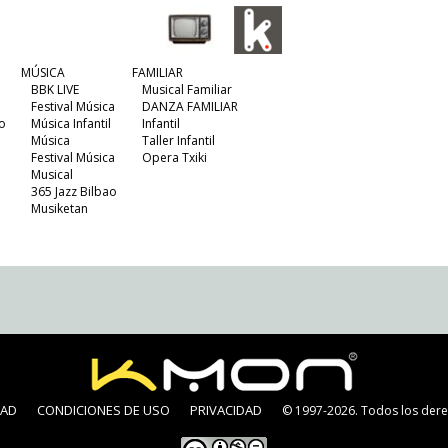
MÚSICA
FAMILIAR
BBK LIVE
Musical Familiar
Festival Música
DANZA FAMILIAR
o
Música Infantil
Infantil
Música
Taller Infantil
Festival Música
Opera Txiki
Musical
365 Jazz Bilbao
Musiketan
DAD
CONDICIONES DE USO
PRIVACIDAD
© 1997-2026. Todos los dere