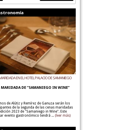
stronomía
MARIDADA EN EL HOTEL PALACIO DE SAMANIEGO
ODEGAS ALÚTIZ Y REMÍREZ DE GANUZA
 MARIDADA DE “SAMANIEGO IN WINE”
inos de Alútiz y Remírez de Ganuza serán los
cipantes de la segunda de las cenas maridadas
 edición 2023 de "Samaniego in Wine". Este
lar evento gastronómico tendrá ...
(leer más)