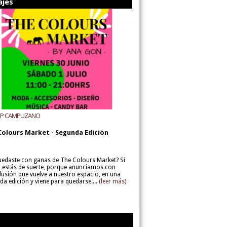
ajes
UP CAMPUZANO
Colours Market - Segunda Edición
uedaste con ganas de The Colours Market? Si
í, estás de suerte, porque anunciamos con
lusión que vuelve a nuestro espacio, en una
da edición y viene para quedarse....
(leer más)