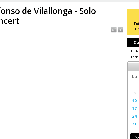
fonso de Vilallonga - Solo
ncert
En
Ún
Ca
Lu
3
10
17
24
31
Ho