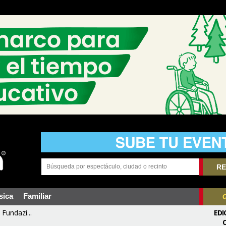
RE
sica
Familiar
Fundazi...
EDI