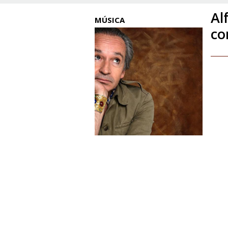
Al
MÚSICA
co