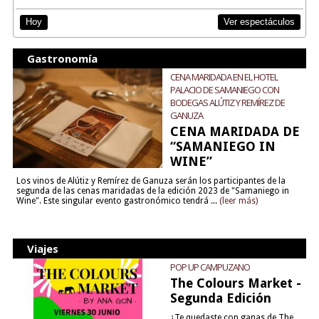
Ver espectáculos
Hoy
Gastronomía
CENA MARIDADA EN EL HOTEL
PALACIO DE SAMANIEGO CON
BODEGAS ALÚTIZ Y REMÍREZ DE
GANUZA
CENA MARIDADA DE
“SAMANIEGO IN
WINE”
Los vinos de Alútiz y Remírez de Ganuza serán los participantes de la
segunda de las cenas maridadas de la edición 2023 de "Samaniego in
Wine". Este singular evento gastronómico tendrá ...
(leer más)
Viajes
POP UP CAMPUZANO
The Colours Market -
Segunda Edición
¿Te quedaste con ganas de The