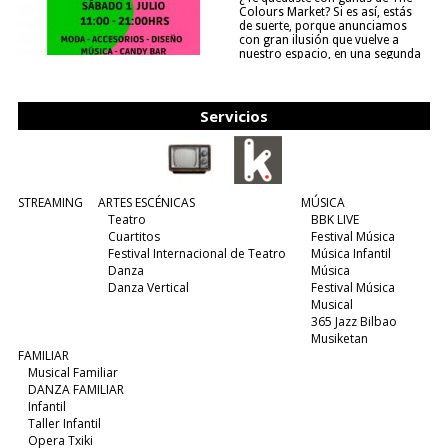
Colours Market? Si es así, estás
de suerte, porque anunciamos
con gran ilusión que vuelve a
nuestro espacio, en una segunda
edición y viene para quedarse....
(leer más)
Servicios
STREAMING
ARTES ESCÉNICAS
MÚSICA
Teatro
BBK LIVE
Cuartitos
Festival Música
Festival Internacional de Teatro
Música Infantil
Danza
Música
Danza Vertical
Festival Música
Musical
365 Jazz Bilbao
Musiketan
FAMILIAR
Musical Familiar
DANZA FAMILIAR
Infantil
Taller Infantil
Opera Txiki