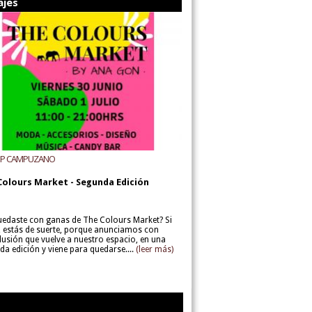
ajes
UP CAMPUZANO
Colours Market - Segunda Edición
uedaste con ganas de The Colours Market? Si
í, estás de suerte, porque anunciamos con
lusión que vuelve a nuestro espacio, en una
da edición y viene para quedarse....
(leer más)