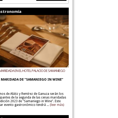
stronomía
MARIDADA EN EL HOTEL PALACIO DE SAMANIEGO
ODEGAS ALÚTIZ Y REMÍREZ DE GANUZA
 MARIDADA DE “SAMANIEGO IN WINE”
inos de Alútiz y Remírez de Ganuza serán los
cipantes de la segunda de las cenas maridadas
 edición 2023 de "Samaniego in Wine". Este
lar evento gastronómico tendrá ...
(leer más)