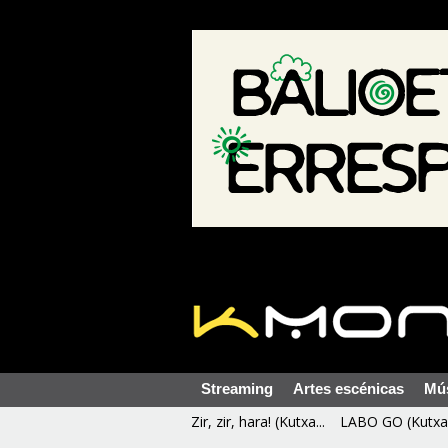
Streaming
Artes escénicas
Mú
Zir, zir, hara! (Kutxa...
LABO GO (Kutxa 