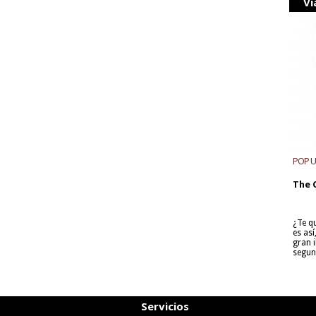
Vi
POP 
The 
¿Te q
es as
gran i
segun
Servicios