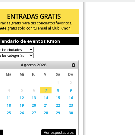
ENTRADAS GRATIS
tradas gratis para tus conciertos favoritos.
ete gratis sólo con tu email al Club Kmon.
lendario de eventos Kmon
Agosto
2026
Ma
Mi
Ju
Vi
Sa
Do
1
2
4
5
6
7
8
9
11
12
13
14
15
16
18
19
20
21
22
23
25
26
27
28
29
30
Ver espectáculos
y