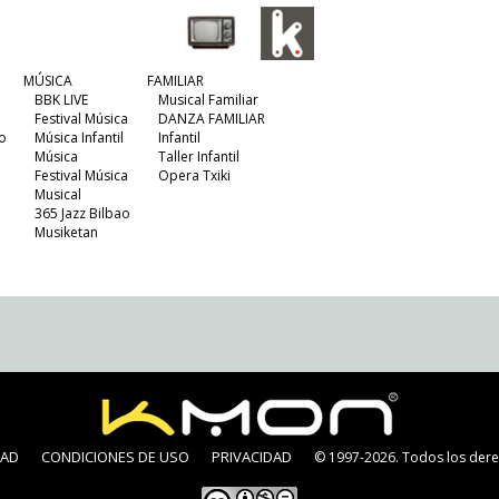
MÚSICA
FAMILIAR
BBK LIVE
Musical Familiar
Festival Música
DANZA FAMILIAR
o
Música Infantil
Infantil
Música
Taller Infantil
Festival Música
Opera Txiki
Musical
365 Jazz Bilbao
Musiketan
DAD
CONDICIONES DE USO
PRIVACIDAD
© 1997-2026. Todos los dere