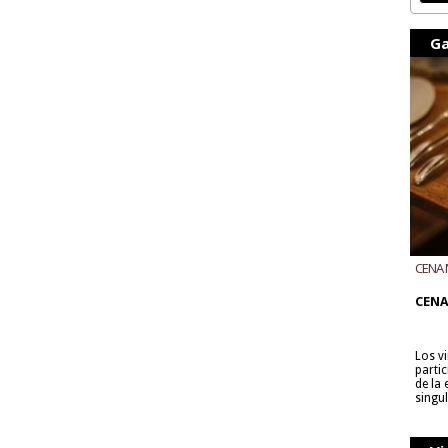
Ga
CENA 
CON B
CENA
Los v
parti
de la
singu