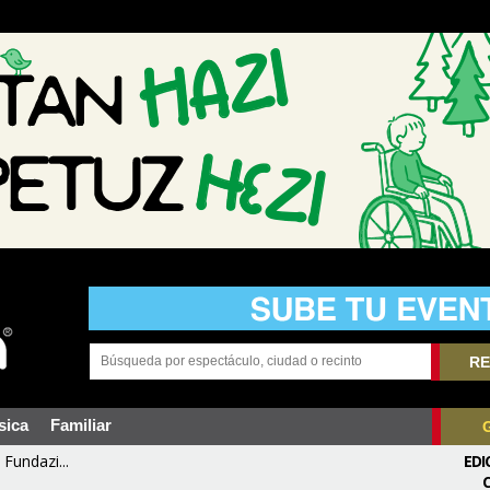
RE
sica
Familiar
Fundazi...
EDI