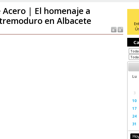
 Acero | El homenaje a
tremoduro en Albacete
En
Ún
Ca
Lu
3
10
17
24
31
Ho