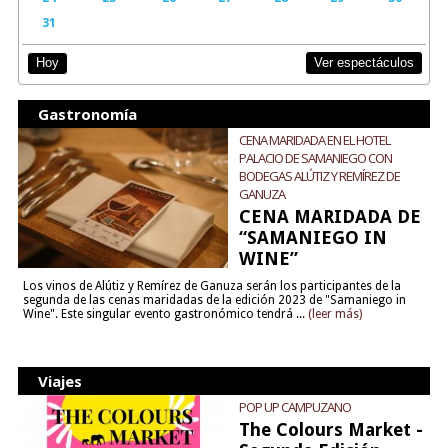
31
Ver espectáculos
Hoy
Gastronomía
CENA MARIDADA EN EL HOTEL
PALACIO DE SAMANIEGO CON
BODEGAS ALÚTIZ Y REMÍREZ DE
GANUZA
CENA MARIDADA DE
“SAMANIEGO IN
WINE”
Los vinos de Alútiz y Remírez de Ganuza serán los participantes de la
segunda de las cenas maridadas de la edición 2023 de "Samaniego in
Wine". Este singular evento gastronómico tendrá ...
(leer más)
Viajes
POP UP CAMPUZANO
The Colours Market -