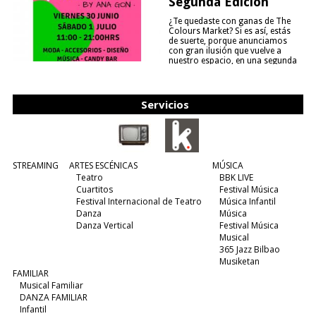
Segunda Edición
¿Te quedaste con ganas de The
Colours Market? Si es así, estás
de suerte, porque anunciamos
con gran ilusión que vuelve a
nuestro espacio, en una segunda
edición y viene para quedarse....
(leer más)
Servicios
STREAMING
ARTES ESCÉNICAS
MÚSICA
Teatro
BBK LIVE
Cuartitos
Festival Música
Festival Internacional de Teatro
Música Infantil
Danza
Música
Danza Vertical
Festival Música
Musical
365 Jazz Bilbao
Musiketan
FAMILIAR
Musical Familiar
DANZA FAMILIAR
Infantil