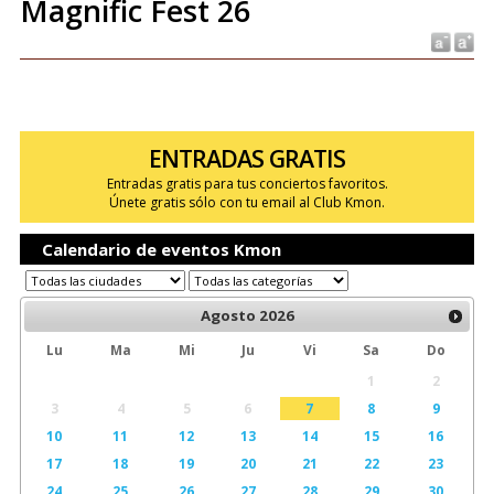
Magnific Fest 26
ENTRADAS GRATIS
Entradas gratis para tus conciertos favoritos.
Únete gratis sólo con tu email al Club Kmon.
Calendario de eventos Kmon
Agosto
2026
Lu
Ma
Mi
Ju
Vi
Sa
Do
1
2
3
4
5
6
7
8
9
10
11
12
13
14
15
16
17
18
19
20
21
22
23
24
25
26
27
28
29
30