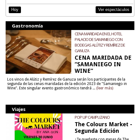
Ver espectáculos
Hoy
Gastronomía
CENA MARIDADA EN EL HOTEL
PALACIO DE SAMANIEGO CON
BODEGAS ALÚTIZ Y REMÍREZ DE
GANUZA
CENA MARIDADA DE
“SAMANIEGO IN
WINE”
Los vinos de Alútiz y Remírez de Ganuza serán los participantes de la
segunda de las cenas maridadas de la edición 2023 de "Samaniego in
Wine". Este singular evento gastronómico tendrá ...
(leer más)
Viajes
POP UP CAMPUZANO
The Colours Market -
Segunda Edición
¿Te quedaste con ganas de The