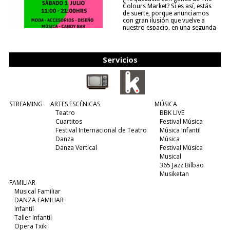
Colours Market? Si es así, estás
de suerte, porque anunciamos
con gran ilusión que vuelve a
nuestro espacio, en una segunda
edición y viene para quedarse....
(leer más)
Servicios
STREAMING
ARTES ESCÉNICAS
MÚSICA
Teatro
BBK LIVE
Cuartitos
Festival Música
Festival Internacional de Teatro
Música Infantil
Danza
Música
Danza Vertical
Festival Música
Musical
365 Jazz Bilbao
Musiketan
FAMILIAR
Musical Familiar
DANZA FAMILIAR
Infantil
Taller Infantil
Opera Txiki