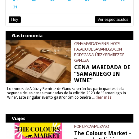
31
Ver espectáculos
Hoy
Gastronomía
CENA MARIDADA EN EL HOTEL
PALACIO DE SAMANIEGO CON
BODEGAS ALÚTIZ Y REMÍREZ DE
GANUZA
CENA MARIDADA DE
“SAMANIEGO IN
WINE”
Los vinos de Alútiz y Remírez de Ganuza serán los participantes de la
segunda de las cenas maridadas de la edición 2023 de "Samaniego in
Wine". Este singular evento gastronómico tendrá ...
(leer más)
Viajes
POP UP CAMPUZANO
The Colours Market -