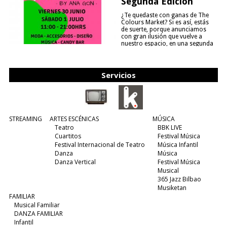
Segunda Edición
¿Te quedaste con ganas de The
Colours Market? Si es así, estás
de suerte, porque anunciamos
con gran ilusión que vuelve a
nuestro espacio, en una segunda
edición y viene para quedarse....
(leer más)
Servicios
STREAMING
ARTES ESCÉNICAS
MÚSICA
Teatro
BBK LIVE
Cuartitos
Festival Música
Festival Internacional de Teatro
Música Infantil
Danza
Música
Danza Vertical
Festival Música
Musical
365 Jazz Bilbao
Musiketan
FAMILIAR
Musical Familiar
DANZA FAMILIAR
Infantil