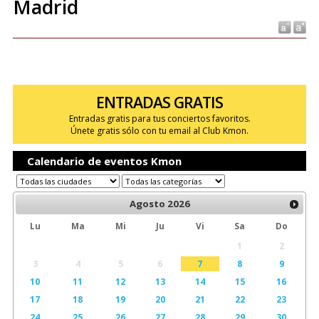
Madrid
ENTRADAS GRATIS
Entradas gratis para tus conciertos favoritos.
Únete gratis sólo con tu email al Club Kmon.
Calendario de eventos Kmon
Agosto
2026
Lu
Ma
Mi
Ju
Vi
Sa
Do
1
2
3
4
5
6
7
8
9
10
11
12
13
14
15
16
17
18
19
20
21
22
23
24
25
26
27
28
29
30