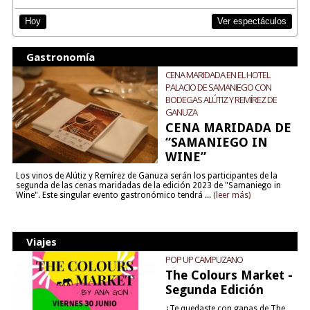
Ver espectáculos
Hoy
Gastronomía
CENA MARIDADA EN EL HOTEL
PALACIO DE SAMANIEGO CON
BODEGAS ALÚTIZ Y REMÍREZ DE
GANUZA
CENA MARIDADA DE
“SAMANIEGO IN
WINE”
Los vinos de Alútiz y Remírez de Ganuza serán los participantes de la
segunda de las cenas maridadas de la edición 2023 de "Samaniego in
Wine". Este singular evento gastronómico tendrá ...
(leer más)
Viajes
POP UP CAMPUZANO
The Colours Market -
Segunda Edición
¿Te quedaste con ganas de The