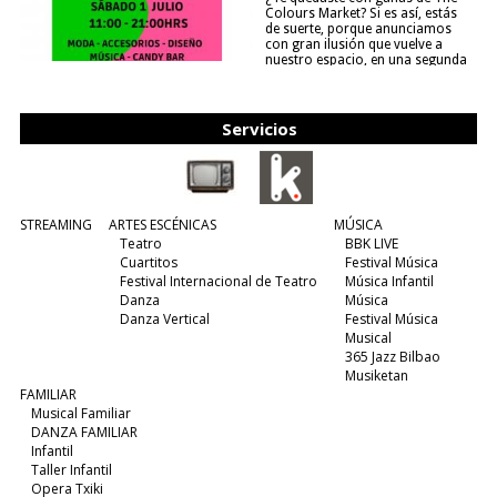
Colours Market? Si es así, estás
de suerte, porque anunciamos
con gran ilusión que vuelve a
nuestro espacio, en una segunda
edición y viene para quedarse....
(leer más)
Servicios
STREAMING
ARTES ESCÉNICAS
MÚSICA
Teatro
BBK LIVE
Cuartitos
Festival Música
Festival Internacional de Teatro
Música Infantil
Danza
Música
Danza Vertical
Festival Música
Musical
365 Jazz Bilbao
Musiketan
FAMILIAR
Musical Familiar
DANZA FAMILIAR
Infantil
Taller Infantil
Opera Txiki