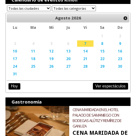
Agosto
2026
Lu
Ma
Mi
Ju
Vi
Sa
Do
1
2
3
4
5
6
7
8
9
10
11
12
13
14
15
16
17
18
19
20
21
22
23
24
25
26
27
28
29
30
31
Ver espectáculos
Hoy
Gastronomía
CENA MARIDADA EN EL HOTEL
PALACIO DE SAMANIEGO CON
BODEGAS ALÚTIZ Y REMÍREZ DE
GANUZA
CENA MARIDADA DE